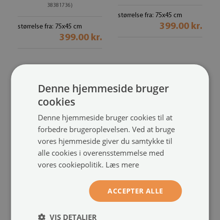
38381736)
størrelse fra: 75x45 cm
399.00 kr.
størrelse fra: 75x45 cm
399.00 kr.
Denne hjemmeside bruger
cookies
Denne hjemmeside bruger cookies til at
forbedre brugeroplevelsen. Ved at bruge
vores hjemmeside giver du samtykke til
alle cookies i overensstemmelse med
vores cookiepolitik.
Læs mere
Tæppe til badeværelse
Tæppe badeværelse
Turkis marmor
Guld-abstraktion
(#dp-38381695)
(#dp-
ACCEPTER ALLE
38381522)
størrelse fra: 75x45 cm
399.00 kr.
størrelse fra: 75x45 cm
VIS DETALJER