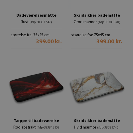
Badeværelsesmåtte
Skridsikker bademåtte
Rust
Grøn marmor
(#dp-38381747)
(#dp-38381548)
størrelse fra: 75x45 cm
størrelse fra: 75x45 cm
399.00 kr.
399.00 kr.
Tæppe til badeværelse
Skridsikker bademåtte
Rød abstrakt
Hvid marmor
(#dp-38381515)
(#dp-38381746)