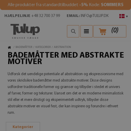
Alle produkter fra standardtilbuddet
-5%
Kode:
SOMMER5
HJÆLPELINJE
+48 32 700 37 99
EMAIL:
INFO@TULUP.DK
▾
(
0
)
/
BADEMÅTTER
/
KATEGORIER
/
ABSTRAKTION
BADEMÅTTER MED ABSTRAKTE
MOTIVER
Udforsk det uendelige potentiale af abstraktion og ekspressionisme med
vores skridsikre bademåtter med abstrakte motiver. Disse designs
udfordrer traditionelle former og grænser og tilbyder i stedet et univers
af farver, former og teksturer. Uanset om det er en moderne minimalistisk
stil eller et mere dristigt og eksperimentelt udtryk, tilbyder disse
abstrakte motiver en visuel fest, der kan inspirere og forundre i ethvert
rum.
Kategorier