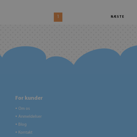
1
NÆSTE
For kunder
Om os
●
Anmeldelser
●
Blog
●
Kontakt
●