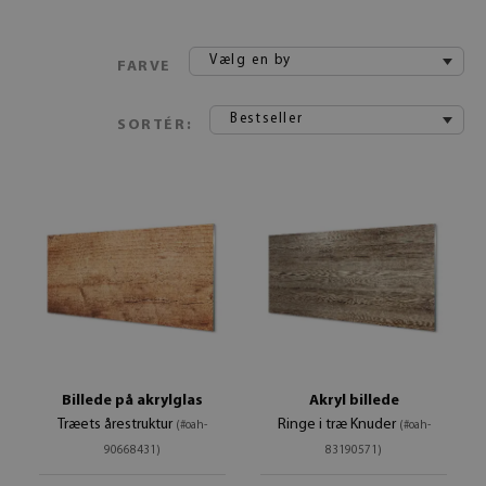
Vælg en by
FARVE
Bestseller
SORTÉR:
Billede på akrylglas
Akryl billede
Træets årestruktur
Ringe i træ Knuder
(#oah-
(#oah-
90668431)
83190571)