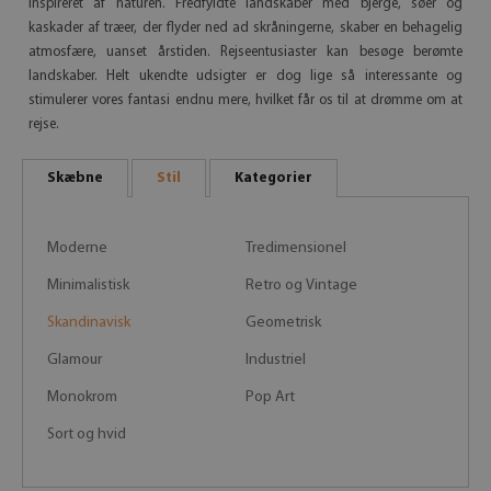
inspireret af naturen. Fredfyldte landskaber med bjerge, søer og
kaskader af træer, der flyder ned ad skråningerne, skaber en behagelig
atmosfære, uanset årstiden. Rejseentusiaster kan besøge berømte
landskaber. Helt ukendte udsigter er dog lige så interessante og
stimulerer vores fantasi endnu mere, hvilket får os til at drømme om at
rejse.
Skæbne
Stil
Kategorier
Moderne
Tredimensionel
Minimalistisk
Retro og Vintage
Skandinavisk
Geometrisk
Glamour
Industriel
Monokrom
Pop Art
Sort og hvid