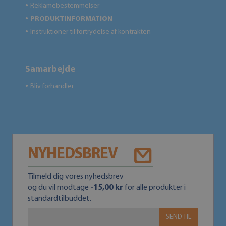
Reklamebestemmelser
●
PRODUKTINFORMATION
●
Instruktioner til fortrydelse af kontrakten
●
Samarbejde
Bliv forhandler
●
NYHEDSBREV
Tilmeld dig vores nyhedsbrev
og du vil modtage
-15,00 kr
for alle produkter i
standardtilbuddet.
SEND TIL