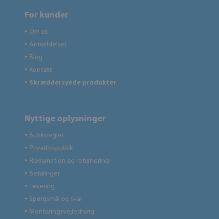
For kunder
Om os
●
Anmeldelser
●
Blog
●
Kontakt
●
Skræddersyede produkter
●
Nyttige oplysninger
Butiksregler
●
Privatlivspolitik
●
Reklamation og returnering
●
Betalinger
●
Levering
●
Spørgsmål og svar
●
Monteringsvejledning
●