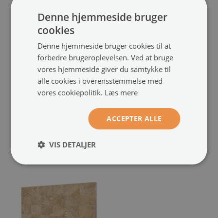
Denne hjemmeside bruger
cookies
Denne hjemmeside bruger cookies til at
forbedre brugeroplevelsen. Ved at bruge
vores hjemmeside giver du samtykke til
Akrylglas foto
Akryl billede
alle cookies i overensstemmelse med
Mur af mursten
Træsammensætning
(#oah-
(#oah-
vores cookiepolitik.
Læs mere
293692455)
280096355)
ACCEPTER ALLE
størrelse fra: 100x50 cm
størrelse fra: 100x50 cm
649.00 kr.
649.00 kr.
VIS DETALJER