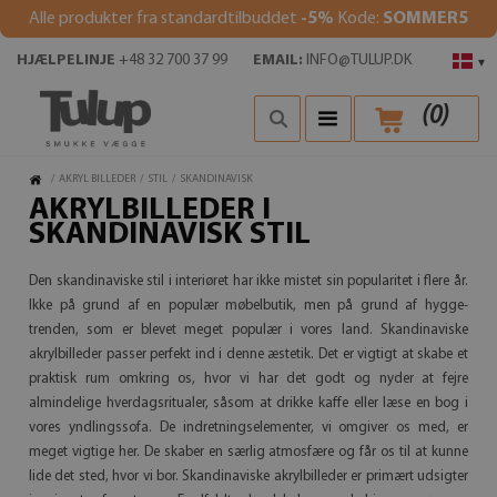
Alle produkter fra standardtilbuddet
-5%
Kode:
SOMMER5
HJÆLPELINJE
+48 32 700 37 99
EMAIL:
INFO@TULUP.DK
▾
(
0
)
/
AKRYL BILLEDER
/
STIL
/
SKANDINAVISK
AKRYLBILLEDER I
SKANDINAVISK STIL
Den skandinaviske stil i interiøret har ikke mistet sin popularitet i flere år.
Ikke på grund af en populær møbelbutik, men på grund af hygge-
trenden, som er blevet meget populær i vores land. Skandinaviske
akrylbilleder passer perfekt ind i denne æstetik. Det er vigtigt at skabe et
praktisk rum omkring os, hvor vi har det godt og nyder at fejre
almindelige hverdagsritualer, såsom at drikke kaffe eller læse en bog i
vores yndlingssofa. De indretningselementer, vi omgiver os med, er
meget vigtige her. De skaber en særlig atmosfære og får os til at kunne
lide det sted, hvor vi bor. Skandinaviske akrylbilleder er primært udsigter