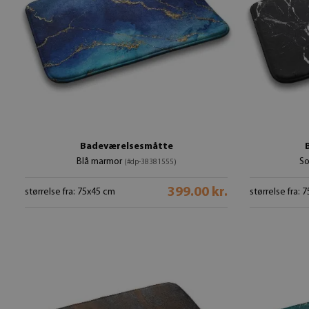
Badeværelsesmåtte
Blå marmor
So
(#dp-38381555)
399.00 kr.
størrelse fra: 75x45 cm
størrelse fra: 