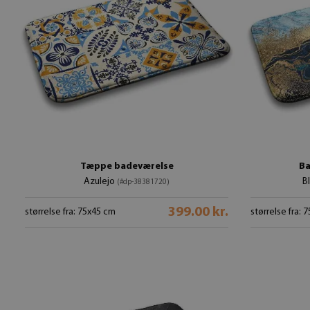
Tæppe badeværelse
Ba
Azulejo
B
(#dp-38381720)
399.00 kr.
størrelse fra: 75x45 cm
størrelse fra: 