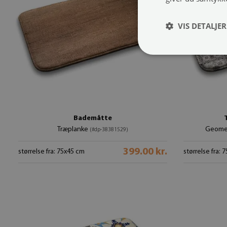
VIS DETALJER
Bademåtte
Træplanke
Geomet
(#dp-38381529)
399.00 kr.
størrelse fra: 75x45 cm
størrelse fra: 