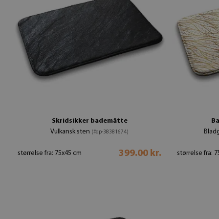
Skridsikker bademåtte
Ba
Vulkansk sten
Blad
(#dp-38381674)
399.00 kr.
størrelse fra: 75x45 cm
størrelse fra: 