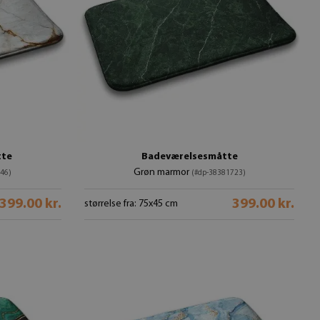
tte
Badeværelsesmåtte
Grøn marmor
46)
(#dp-38381723)
399.00 kr.
399.00 kr.
størrelse fra: 75x45 cm