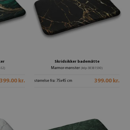
ker
Skridsikker bademåtte
Marmor-mønster
652)
(#dp-38381590)
399.00 kr.
399.00 kr.
størrelse fra: 75x45 cm