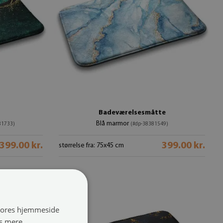
Badeværelsesmåtte
Blå marmor
81733)
(#dp-38381549)
399.00 kr.
399.00 kr.
størrelse fra: 75x45 cm
 vores hjemmeside
s mere