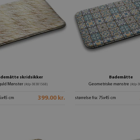
demåtte skridsikker
Bademåtte
guld Mønster
Geometriske mønstre
(#dp-38381568)
(#dp-
399.00 kr.
75x45 cm
størrelse fra: 75x45 cm