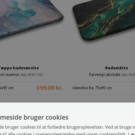
Tæppe badeværelse
Bademåtte
vet marmor
Farverigt abstrakt
(#dp-38381738)
(#dp-383
399.00 kr.
75x45 cm
størrelse fra: 75x45 cm
meside bruger cookies
 bruger cookies til at forbedre brugeroplevelsen. Ved at bruge
 til alle cookies i overensstemmelse med vores cookiepolitik.
Læ