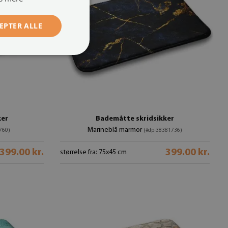
EPTER ALLE
ker
Bademåtte skridsikker
Marineblå marmor
760)
(#dp-38381736)
399.00 kr.
399.00 kr.
størrelse fra: 75x45 cm