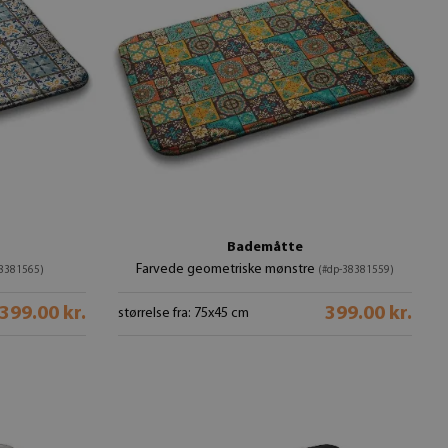
Bademåtte
Farvede geometriske mønstre
38381565)
(#dp-38381559)
399.00 kr.
399.00 kr.
størrelse fra: 75x45 cm