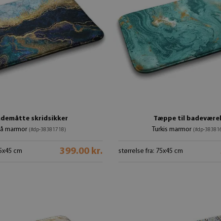
demåtte skridsikker
Tæppe til badevære
lå marmor
Turkis marmor
(#dp-38381718)
(#dp-38381
399.00 kr.
75x45 cm
størrelse fra: 75x45 cm