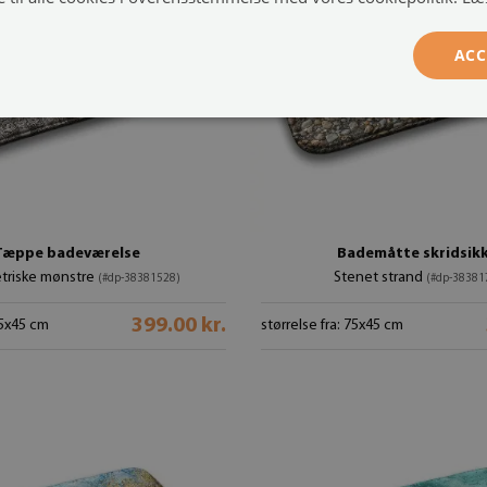
ACC
Tæppe badeværelse
Bademåtte skridsik
riske mønstre
Stenet strand
(#dp-38381528)
(#dp-38381
399.00 kr.
75x45 cm
størrelse fra: 75x45 cm