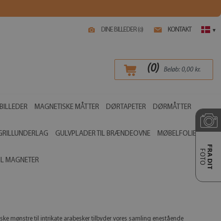
DINE BILLEDER (
)
KONTAKT
0
▾
(
0
)
Beløb:
0,00
kr.
BILLEDER
MAGNETISKE MÅTTER
DØRTAPETER
DØRMÅTTER
GRILLUNDERLAG
GULVPLADER TIL BRÆNDEOVNE
MØBELFOLIER
FRA DIT
FOTO
IL MAGNETER
ske mønstre til intrikate arabesker tilbyder vores samling enestående