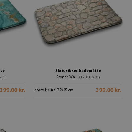
lse
Skridsikker bademåtte
Stones Wall
695)
(#dp-38381692)
399.00 kr.
399.00 kr.
størrelse fra: 75x45 cm