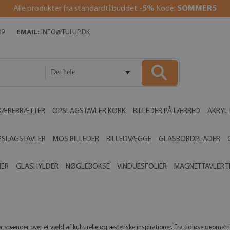
Alle produkter fra standardtilbuddet
-5%
Kode:
SOMMER5
99
EMAIL:
INFO@TULUP.DK
Det hele
KÆREBRÆTTER
OPSLAGSTAVLER KORK
BILLEDER PÅ LÆRRED
AKRYL 
PSLAGSTAVLER
MOS BILLEDER
BILLEDVÆGGE
GLASBORDPLADER
MER
GLASHYLDER
NØGLEBOKSE
VINDUESFOLIER
MAGNETTAVLER T
pænder over et væld af kulturelle og æstetiske inspirationer. Fra tidløse geometri