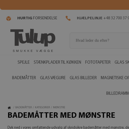
HURTIG
FORSENDELSE
HJÆLPELINJE
+48 32 700 37 
SPEJLE
STÆNKPLADER TIL KØKKEN
FOTOTAPETER
GLAS S
BADEMÅTTER
GLAS VÆGURE
GLAS BILLEDER
MAGNETISKE O
BILLEDRAM
/
BADEMÅTTER
/
KATEGORIER
/
MØNSTRE
BADEMÅTTER MED MØNSTRE
Dyk ned i vores omfattende udvalg af skridsikre bademåtter med mønstre, der s