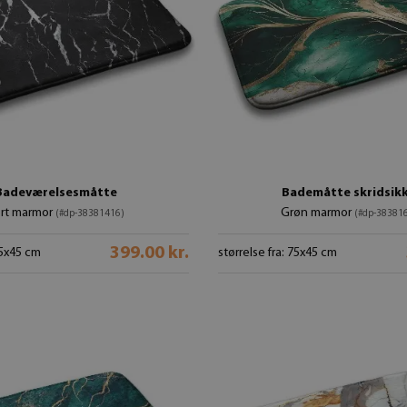
Badeværelsesmåtte
Bademåtte skridsik
rt marmor
Grøn marmor
(#dp-38381416)
(#dp-38381
399.00 kr.
75x45 cm
størrelse fra: 75x45 cm