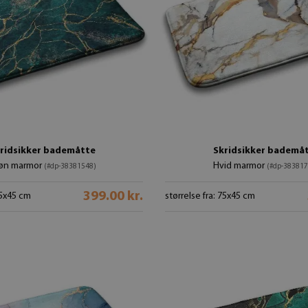
ridsikker bademåtte
Skridsikker bademå
øn marmor
Hvid marmor
(#dp-38381548)
(#dp-383817
399.00 kr.
75x45 cm
størrelse fra: 75x45 cm