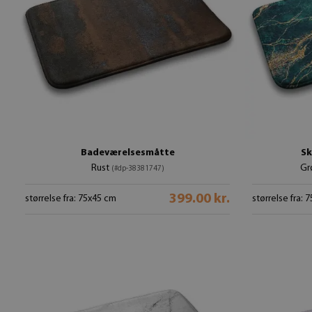
Badeværelsesmåtte
Sk
Rust
Gr
(#dp-38381747)
399.00 kr.
størrelse fra: 75x45 cm
størrelse fra: 