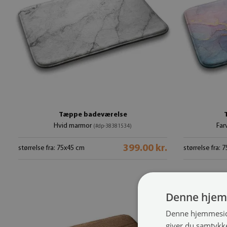
Tæppe badeværelse
Hvid marmor
Far
(#dp-38381534)
399.00 kr.
størrelse fra: 75x45 cm
størrelse fra: 
Denne hjem
Denne hjemmeside
giver du samtykke