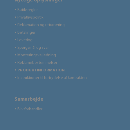
Nyttige oplysninger
Butiksregler
●
Privatlivspolitik
●
Reklamation og returnering
●
Betalinger
●
Levering
●
Spørgsmål og svar
●
Monteringsvejledning
●
Reklamebestemmelser
●
PRODUKTINFORMATION
●
Instruktioner til fortrydelse af kontrakten
●
Samarbejde
Bliv forhandler
●