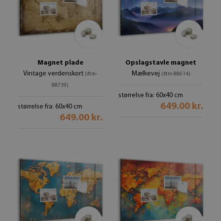
Magnet plade
Opslagstavle magnet
Vintage verdenskort
Mælkevej
(#tm-
(#tm-88614)
88739)
størrelse fra: 60x40 cm
649.00 kr.
størrelse fra: 60x40 cm
649.00 kr.