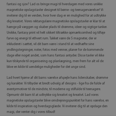
fantasi og sjov? Lad os bringe magi til hverdagen med vores unikke
magnetiske opslagstavler designet til børne- og teenagerværelser! Vi
inviterer dig til en verden, hvor hver dag er en mulighed for at udtrykke
dig kreativt. Vores rektangulære magnetiske opslagstavler er klar til at
hænge på væggen og skaber plads til drømme, ideer og vigtige tanker.
Unikke, fantasy print vil helt sikkert tiltrække opmærksomhed og tilføje
farve og energi til ethvert rum. Takket være de 5 magneter, der er
inkluderet i sættet, vil dit barn være i stand til at vedhæfte sine
yndlingstegninger, noter, fotos med venner, planer for de kommende
dage eller noget andet, som hans fantasi antyder. Disse tavler vil ikke
kun tilskynde til organisering og planlægning, men frem for alt vil de
blive en kilde til uendelige muligheder for det unge sind.
Lad hvert hjørne af dit barns værelse afspejle hans lidenskaber, drømme
og karakter. Vi tilbyder et bredt udvalg af designs - lige fra de fulde af
eventyrmotiver til de mindste, til moderne og stilfulde til teenagere.
Opmuntr dit barn til at udtrykke sig kreativt og kreativt. Lad vores
magnetiske opslagstavler blive omdrejningspunktet for hans værelse, en
kilde til inspiration og hverdagsglæde. Vi inviterer dig til at opdage den
magi, der venter dig i vores tilbud!