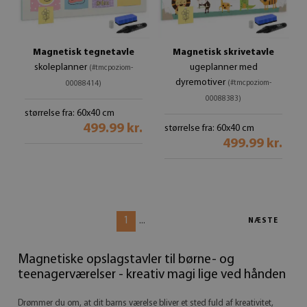
Magnetisk tegnetavle
Magnetisk skrivetavle
skoleplanner
ugeplanner med
(#tmcpoziom-
dyremotiver
(#tmcpoziom-
00088414)
00088383)
størrelse fra: 60x40 cm
499.99 kr.
størrelse fra: 60x40 cm
499.99 kr.
1
...
NÆSTE
Magnetiske opslagstavler til børne- og
teenagerværelser - kreativ magi lige ved hånden
Drømmer du om, at dit barns værelse bliver et sted fuld af kreativitet,