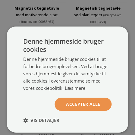
Magnetisk tegnetavle
Magnetisk tegnetavle
med motiverende citat
sød planlægger
(#tmcpoziom-
(#tmcpoziom-00088463)
00088458)
størrelse fra: 60x40 cm
størrelse fra: 60x40 cm
Denne hjemmeside bruger
499.99 kr.
499.99 kr.
cookies
Denne hjemmeside bruger cookies til at
forbedre brugeroplevelsen. Ved at bruge
vores hjemmeside giver du samtykke til
alle cookies i overensstemmelse med
vores cookiepolitik.
Læs mere
ACCEPTER ALLE
VIS DETALJER
Ugeskema
Magnetisk tegnetavle
magnetisk skrivetavle
ugeplanner med dyr