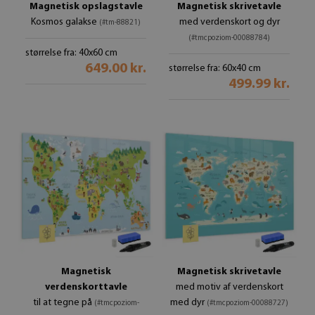
Magnetisk opslagstavle
Magnetisk skrivetavle
Kosmos galakse
med verdenskort og dyr
(#tm-88821)
(#tmcpoziom-00088784)
størrelse fra: 40x60 cm
649.00 kr.
størrelse fra: 60x40 cm
499.99 kr.
Magnetisk
Magnetisk skrivetavle
verdenskorttavle
med motiv af verdenskort
til at tegne på
med dyr
(#tmcpoziom-
(#tmcpoziom-00088727)