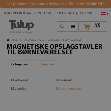
Alle produkter fra standardtilbuddet
-5%
Kode:
SOMMER5
HJÆLPELINJE
+48 32 700 37 99
EMAIL:
INFO@TULUP.DK
▾
(
0
)
/
MAGNETISKE OPSLAGSTAVLER
/
VÆRELSER
/
TIL BØRNEVÆRELSET
MAGNETISKE OPSLAGSTAVLER
TIL BØRNEVÆRELSET
Kategorier
Værelser
Til køkkenet
Til kontoret
Til værelset
Til børneværelset