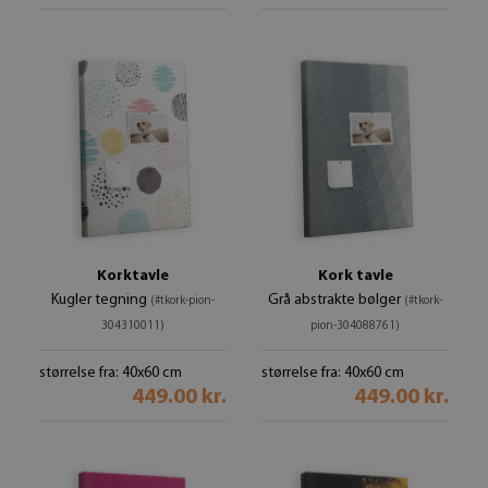
Korktavle
Kork tavle
Kugler tegning
Grå abstrakte bølger
(#tkork-pion-
(#tkork-
304310011)
pion-304088761)
størrelse fra: 40x60 cm
størrelse fra: 40x60 cm
449.00 kr.
449.00 kr.