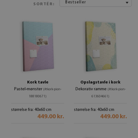
Bestseller
SORTÉR:
Kork tavle
Opslagstavle i kork
Pastel-mønster
Dekorativ ramme
(#tkork-pion-
(#tkork-pion-
188180671)
613604661)
størrelse fra: 40x60 cm
størrelse fra: 40x60 cm
449.00 kr.
449.00 kr.