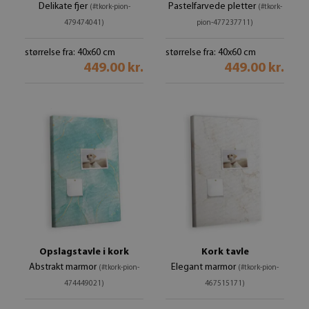
Delikate fjer
Pastelfarvede pletter
(#tkork-pion-
(#tkork-
479474041)
pion-477237711)
størrelse fra: 40x60 cm
størrelse fra: 40x60 cm
449.00 kr.
449.00 kr.
Opslagstavle i kork
Kork tavle
Abstrakt marmor
Elegant marmor
(#tkork-pion-
(#tkork-pion-
474449021)
467515171)