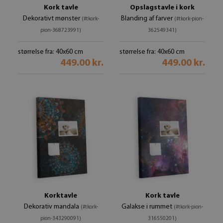
Kork tavle
Opslagstavle i kork
Dekorativt mønster
Blanding af farver
(#tkork-
(#tkork-pion-
pion-368723991)
362549341)
størrelse fra: 40x60 cm
størrelse fra: 40x60 cm
449.00 kr.
449.00 kr.
Korktavle
Kork tavle
Dekorativ mandala
Galakse i rummet
(#tkork-
(#tkork-pion-
pion-343290091)
316550201)