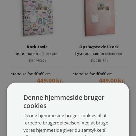
Kork tavle
Opslagstavle i kork
Børnemønster
Lyserød marmor
(#tkork-pion-
(#tkork-pion-
436049562)
432218181)
størrelse fra: 40x60 cm
størrelse fra: 40x60 cm
449.00 kr.
449.00 kr.
Denne hjemmeside bruger
cookies
Denne hjemmeside bruger cookies til at
forbedre brugeroplevelsen. Ved at bruge
vores hjemmeside giver du samtykke til