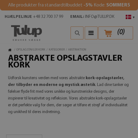
Alle produkter fra standardtilbuddet
-5%
Kode:
SOMMER5
HJÆLPELINJE
+48 32 700 37 99
EMAIL:
INFO@TULUP.DK
▾
(
0
)
/
OPSLAGSTAVLER KORK
/
KATEGORIER
/
ABSTRAKTION
ABSTRAKTE OPSLAGSTAVLER
KORK
Udforsk kunstens verden med vores abstrakte
kork-opslagstavler,
der tilbyder en moderne og mystisk æstetik
. Lad dine tanker og
følelser flyde frit med vores unikke og kunstneriske designs, der
inspirerer til kreativitet og refleksion. Vores abstrakte kork-opslagstavler
er det perfekte valg for dem, der søger at tilføre et strejf af individualitet
og unikhed til deres indretning.