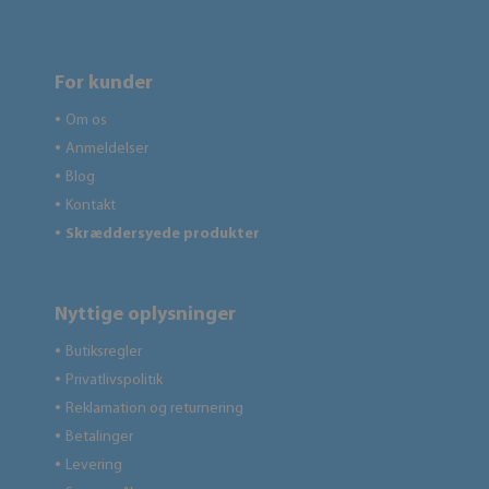
For kunder
Om os
●
Anmeldelser
●
Blog
●
Kontakt
●
Skræddersyede produkter
●
Nyttige oplysninger
Butiksregler
●
Privatlivspolitik
●
Reklamation og returnering
●
Betalinger
●
Levering
●