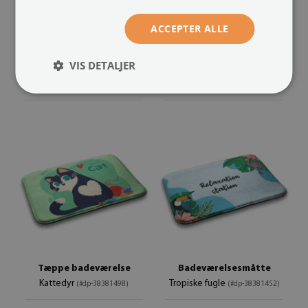
Tæppe badeværelse
Bademåtte
ACCEPTER ALLE
Frø
Katte Katte
(#dp-38381504)
(#dp-38381499)
VIS DETALJER
størrelse fra: 75x45 cm
størrelse fra: 75x45 cm
399.00 kr.
399.00 kr.
Tæppe badeværelse
Badeværelsesmåtte
Kattedyr
Tropiske fugle
(#dp-38381498)
(#dp-38381452)