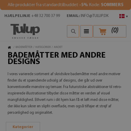
Alle produkter fra standardtilbuddet
-5%
Kode:
SOMMER5
HJÆLPELINJE
+48 32 700 37 99
EMAIL:
INFO@TULUP.DK
▾
(
0
)
/
BADEMÅTTER
/
KATEGORIER
/
ANDET
BADEMÅTTER MED ANDRE
DESIGNS
I vores varierede sortiment af skridsikre bademåtter med andre motiver
finder du et spændende udvalg af designs, der går ud over
konventionelle mønstre og temaer. Fra futuristiske abstraktioner til retro-
inspirerede illustrationer tilbyder disse måtter en verden af visuel
mangfoldighed. Ethvert rum i dit hjem kan få et løft med disse måtter,
der ikke kun sikrer en slipfri overflade, men også tilføjer et strejf af
personlighed og originalitet.
Kategorier