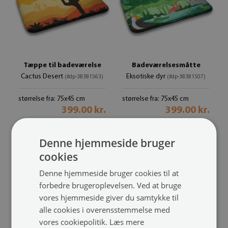
Tæppe til badeværelse
Badeværelsesmåtte
Cactus Desert
Eksotiske dyr
(#dp-38381563)
(#dp-38381507)
størrelse fra: 75x45 cm
størrelse fra: 75x45 cm
399.00 kr.
399.00 kr.
Denne hjemmeside bruger
cookies
Denne hjemmeside bruger cookies til at
forbedre brugeroplevelsen. Ved at bruge
vores hjemmeside giver du samtykke til
alle cookies i overensstemmelse med
vores cookiepolitik.
Læs mere