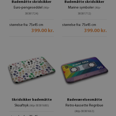
Bademåtte skridsikker
Bademåtte skridsikker
Euro-pengeseddel
Marine symboler
(#dp-
(#dp-
38381724)
38381712)
størrelse fra: 75x45 cm
størrelse fra: 75x45 cm
399.00 kr.
399.00 kr.
Skridsikker bademåtte
Badeværelsesmåtte
Skoaftryk
Retro-kassette Regnbue
(#dp-38381680)
(#dp-38381663)