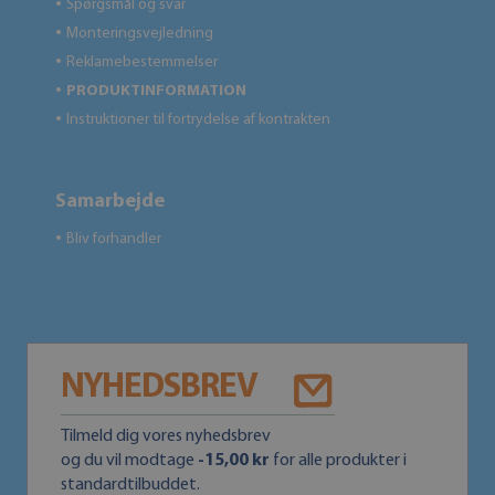
Spørgsmål og svar
●
Monteringsvejledning
●
Reklamebestemmelser
●
PRODUKTINFORMATION
●
Instruktioner til fortrydelse af kontrakten
●
Samarbejde
Bliv forhandler
●
NYHEDSBREV
Tilmeld dig vores nyhedsbrev
og du vil modtage
-15,00 kr
for alle produkter i
standardtilbuddet.