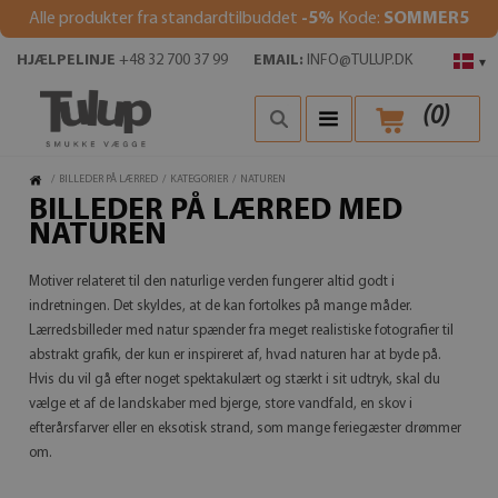
Alle produkter fra standardtilbuddet
-5%
Kode:
SOMMER5
HJÆLPELINJE
+48 32 700 37 99
EMAIL:
INFO@TULUP.DK
▾
(
0
)
/
BILLEDER PÅ LÆRRED
/
KATEGORIER
/
NATUREN
BILLEDER PÅ LÆRRED MED
NATUREN
Motiver relateret til den naturlige verden fungerer altid godt i
indretningen. Det skyldes, at de kan fortolkes på mange måder.
Lærredsbilleder med natur spænder fra meget realistiske fotografier til
abstrakt grafik, der kun er inspireret af, hvad naturen har at byde på.
Hvis du vil gå efter noget spektakulært og stærkt i sit udtryk, skal du
vælge et af de landskaber med bjerge, store vandfald, en skov i
efterårsfarver eller en eksotisk strand, som mange feriegæster drømmer
om.