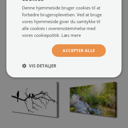
Denne hjemmeside bruger cookies til at
forbedre brugeroplevelsen. Ved at bruge
vores hjemmeside giver du samtykke til
Lærred foto
Billede lærred
alle cookies i overensstemmelse med
Painted Tree Art
Have Japan Landskab
(#74680342)
vores cookiepolitik.
Læs mere
(#47760997)
størrelse fra: 100x50 cm
449.00 kr.
ACCEPTER ALLE
størrelse fra: 100x50 cm
449.00 kr.
VIS DETALJER