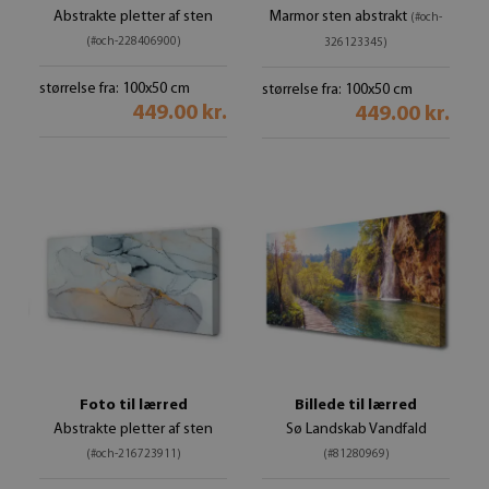
Abstrakte pletter af sten
Marmor sten abstrakt
(#och-
(#och-228406900)
326123345)
størrelse fra: 100x50 cm
størrelse fra: 100x50 cm
449.00 kr.
449.00 kr.
Foto til lærred
Billede til lærred
Abstrakte pletter af sten
Sø Landskab Vandfald
(#och-216723911)
(#81280969)