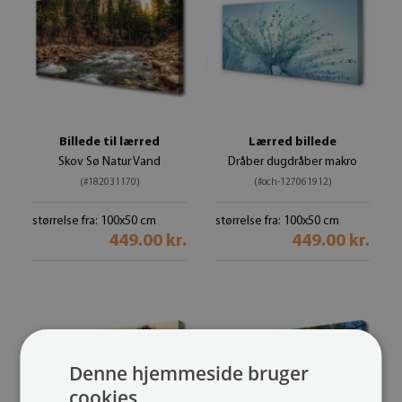
Billede til lærred
Lærred billede
Skov Sø Natur Vand
Dråber dugdråber makro
(#182031170)
(#och-127061912)
størrelse fra: 100x50 cm
størrelse fra: 100x50 cm
449.00 kr.
449.00 kr.
Denne hjemmeside bruger
cookies