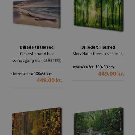
Billede til lærred
Billede til lærred
Gdansk strand hav
Skov Natur Træer
(#276530603)
solnedgang
(#och-213857183)
størrelse fra: 100x50 cm
449.00 kr.
størrelse fra: 100x50 cm
449.00 kr.