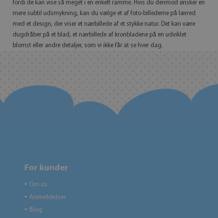
fordi de kan vise så meget i en enkelt ramme. Hvis du derimod ønsker en
mere subtil udsmykning, kan du vælge et af foto-billederne på lærred
med et design, der viser et nærbillede af et stykke natur. Det kan være
dugdråber på et blad, et nærbillede af kronbladene på en udviklet
blomst eller andre detaljer, som vi ikke får at se hver dag.
For kunder
Om os
●
Anmeldelser
●
Blog
●