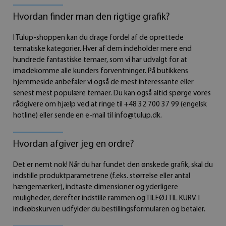
Hvordan finder man den rigtige grafik?
I Tulup-shoppen kan du drage fordel af de oprettede
tematiske kategorier. Hver af dem indeholder mere end
hundrede fantastiske temaer, som vi har udvalgt for at
imødekomme alle kunders forventninger. På butikkens
hjemmeside anbefaler vi også de mest interessante eller
senest mest populære temaer. Du kan også altid spørge vores
rådgivere om hjælp ved at ringe til +48 32 700 37 99 (engelsk
hotline) eller sende en e-mail til
info@tulup.dk
.
Hvordan afgiver jeg en ordre?
Det er nemt nok! Når du har fundet den ønskede grafik, skal du
indstille produktparametrene (f.eks. størrelse eller antal
hængemærker), indtaste dimensioner og yderligere
muligheder, derefter indstille rammen og TILFØJ TIL KURV. I
indkøbskurven udfylder du bestillingsformularen og betaler.