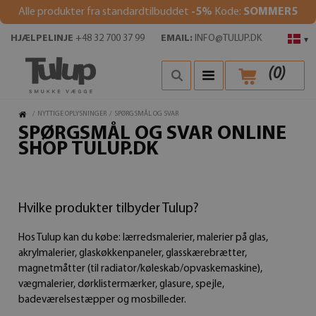
Alle produkter fra standardtilbuddet
-5%
Kode:
SOMMER5
HJÆLPELINJE
+48 32 700 37 99
EMAIL:
INFO@TULUP.DK
▾
(
0
)
/
NYTTIGE OPLYSNINGER
/
SPØRGSMÅL OG SVAR
SPØRGSMÅL OG SVAR ONLINE
SHOP TULUP.DK
Hvilke produkter tilbyder Tulup?
Hos Tulup kan du købe: lærredsmalerier, malerier på glas,
akrylmalerier, glaskøkkenpaneler, glasskærebrætter,
magnetmåtter (til radiator/køleskab/opvaskemaskine),
vægmalerier, dørklistermærker, glasure, spejle,
badeværelsestæpper og mosbilleder.