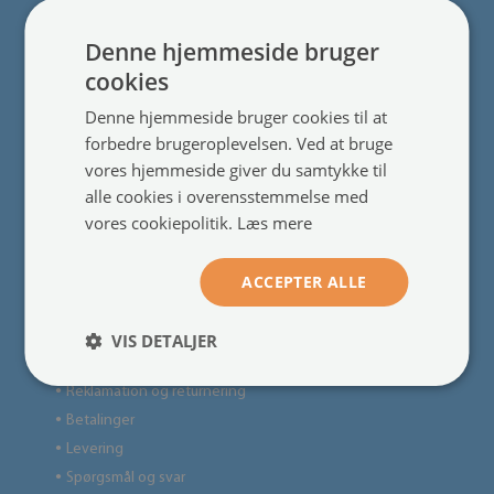
Denne hjemmeside bruger
For kunder
cookies
Om os
●
Denne hjemmeside bruger cookies til at
Anmeldelser
●
forbedre brugeroplevelsen. Ved at bruge
Blog
●
vores hjemmeside giver du samtykke til
Kontakt
●
alle cookies i overensstemmelse med
Skræddersyede produkter
●
vores cookiepolitik.
Læs mere
ACCEPTER ALLE
Nyttige oplysninger
Butiksregler
●
VIS DETALJER
Privatlivspolitik
●
Reklamation og returnering
●
Betalinger
●
Levering
●
Spørgsmål og svar
●