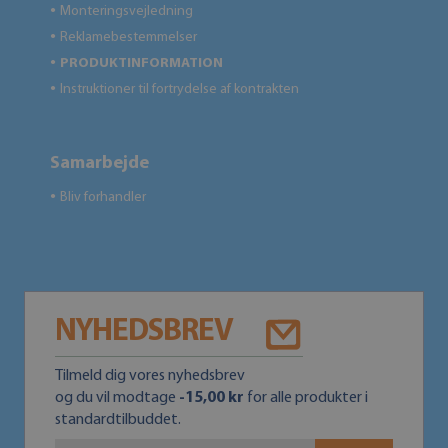
Monteringsvejledning
●
Reklamebestemmelser
●
PRODUKTINFORMATION
●
Instruktioner til fortrydelse af kontrakten
●
Samarbejde
Bliv forhandler
●
NYHEDSBREV
Tilmeld dig vores nyhedsbrev
og du vil modtage
-15,00 kr
for alle produkter i
standardtilbuddet.