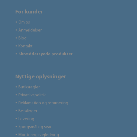
For kunder
Om os
●
Anmeldelser
●
Blog
●
Kontakt
●
Skræddersyede produkter
●
Nyttige oplysninger
Butiksregler
●
Privatlivspolitik
●
Reklamation og returnering
●
Betalinger
●
Levering
●
Spørgsmål og svar
●
Monteringsvejledning
●