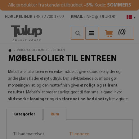
Alle produkter fra standardtilbuddet
-5%
Kode:
SOMMER5
HJÆLPELINJE
+48 32 700 37 99
EMAIL:
INFO@TULUP.DK
▾
(
0
)
/
MØBELFOLIER
/
RUM
/
TIL ENTREEN
MØBELFOLIER TIL ENTREEN
Møbelfolier til entreen er en enkel måde at give skabe, skohylder og
andre plane flader et nyt udtryk. Den selvklæbende overflade gør
monteringen let, og den matte finish giver et
roligt og stilrent
resultat
. Møbelfolier passer særligt godt til den smalle gang, hvor
slidstærke løsninger
og et
velordnet helhedsindtryk
er vigtige.
Kategorier
Rum
Til badeværelset
Til entreen