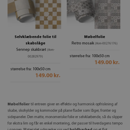
Selvklæbende folie til
Møbelfolie
skabslåge
Retro mosaik
(#om-00276176)
Sennep skakbræt
(#om-
størrelse fra: 100x50 cm
00282979)
149.00 kr.
størrelse fra: 100x50 cm
149.00 kr.
Møbelfolier
til entreen giver en effektiv og harmonisk opfriskning af
skabe, skohylder og kommoder på plane flader som låger, fronter og
sidepaneler. Den matte, monomeriske folie er selvklæbende, så du slipper
for ekstra lim og får en enkel montering, der passer til hverdagens tempo
i gangen. Materialet udmærker sig ved
holdbarhed
og et flot