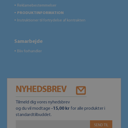
Reklamebestemmelser
●
PRODUKTINFORMATION
●
Instruktioner til fortrydelse af kontrakten
●
Samarbejde
Bliv forhandler
●
NYHEDSBREV
Tilmeld dig vores nyhedsbrev
og du vil modtage
-15,00 kr
for alle produkter i
standardtilbuddet.
SEND TIL