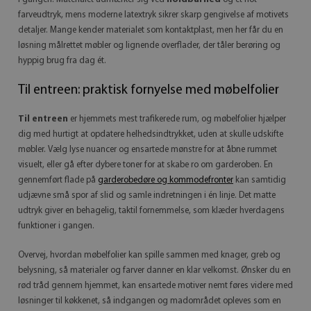
farveudtryk, mens moderne latextryk sikrer skarp gengivelse af motivets
detaljer. Mange kender materialet som kontaktplast, men her får du en
løsning målrettet møbler og lignende overflader, der tåler berøring og
hyppig brug fra dag ét.
Til entreen: praktisk fornyelse med møbelfolier
Til entreen
er hjemmets mest trafikerede rum, og møbelfolier hjælper
dig med hurtigt at opdatere helhedsindtrykket, uden at skulle udskifte
møbler. Vælg lyse nuancer og ensartede mønstre for at åbne rummet
visuelt, eller gå efter dybere toner for at skabe ro om garderoben. En
gennemført flade på
garderobedøre og kommodefronter
kan samtidig
udjævne små spor af slid og samle indretningen i én linje. Det matte
udtryk giver en behagelig, taktil fornemmelse, som klæder hverdagens
funktioner i gangen.
Overvej, hvordan møbelfolier kan spille sammen med knager, greb og
belysning, så materialer og farver danner en klar velkomst. Ønsker du en
rød tråd gennem hjemmet, kan ensartede motiver nemt føres videre med
løsninger til køkkenet, så indgangen og madområdet opleves som en