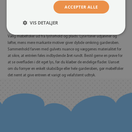
vælges mod et lille gebyr, og fragt for prøver betales af kunden. Skal
ACCEPTER ALLE
indretningen bindes sammen yderligere, findes tilsvarende muligheder
til
soveværelset
, så farver og strukturer følger dig fra indgang til de mere
VIS DETALJER
rolige zoner.
Vælg møbelfolier ud fra lysforhold og plads: Lyse toner udjævner og
løfter, mens mere markante motiver giver dybde omkring garderoben.
Sammenhold farven med gulvets nuance og væggenes materialitet for
at sikre, at entréen føles indbydende året rundt. Bestil gerne en prøve for
at se overfladen i dit eget lys, før du klæber de endelige flader. Uanset
om du fornyer en enkelt skabslåge eller hele garderoben, gør møbelfolier
det nemt at give entreen et varigt og velafstemt udtryk.