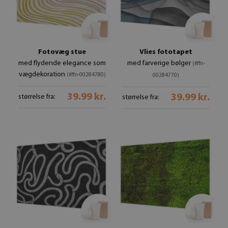
Fotovæg stue
Vlies fototapet
med flydende elegance som
med farverige bølger
(#ffn-
vægdekoration
(#ffn-00284780)
00284770)
39.99 kr.
39.99 kr.
størrelse fra:
størrelse fra: