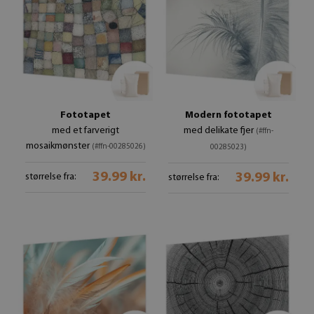
Fototapet
Modern fototapet
med et farverigt
med delikate fjer
(#ffn-
mosaikmønster
(#ffn-00285026)
00285023)
39.99 kr.
39.99 kr.
størrelse fra:
størrelse fra: