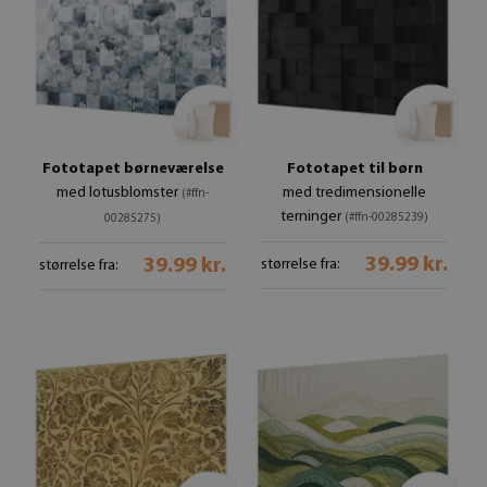
Fototapet børneværelse
Fototapet til børn
med lotusblomster
med tredimensionelle
(#ffn-
terninger
(#ffn-00285239)
00285275)
39.99 kr.
39.99 kr.
størrelse fra:
størrelse fra: