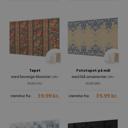
Tapet
Fototapet på mål
med farverige blomster
med blå ornamenter
(#ffn-
(#ffn-
00285356)
00285280)
39.99 kr.
39.99 kr.
størrelse fra:
størrelse fra: