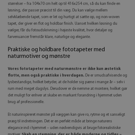
størrelser – fra 104x70 cm helt op til 416x254 cm, så du kan finde en
løsning, der passer præcist til din væg. Du kan vælge mellem
selvklæbende tapet, som er let og hurtigt at sætte op, og non-woven
tapet, der giver en flot og holdbar finish. Uanset hvilken løsning du
vælger, får du fotoudskrivning i højeste kvalitet, hvor detaljer og
farvenuancer fremstår klare, naturlige og elegante.
Praktiske og holdbare fototapeter med
naturmotiver og mønstre
Vores fototapeter med naturmønstre er ikke kun æstetisk
flotte, men også praktiske i hverdagen.
De er smudsafvisende og
lysbestandige, hvilket betyder, at de holder sig pæne i mange år – selv i
rum med meget dagslys. Derudover er de nemme at montere, hvilket gør
det muligt for enhver at skabe en markant forandring i hjemmet uden
brug af professionelle.
Et naturinspireret mønster på væggen kan give ro, rytme og et sanseligt
præg til indretningen. Det er en perfekt måde at bringe naturens
elegance ind i hjemmet – uden nødvendigvis at bruge fotorealistiske
motiver.
Skab en stemning, der er både moderne og tidløs –