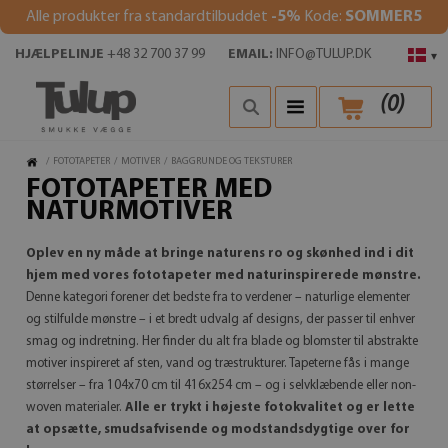
Alle produkter fra standardtilbuddet
-5%
Kode:
SOMMER5
HJÆLPELINJE
+48 32 700 37 99
EMAIL:
INFO@TULUP.DK
▾
(
0
)
/
FOTOTAPETER
/
MOTIVER
/
BAGGRUNDE OG TEKSTURER
FOTOTAPETER MED
NATURMOTIVER
Oplev en ny måde at bringe naturens ro og skønhed ind i dit
hjem med vores fototapeter med naturinspirerede mønstre.
Denne kategori forener det bedste fra to verdener – naturlige elementer
og stilfulde mønstre – i et bredt udvalg af designs, der passer til enhver
smag og indretning. Her finder du alt fra blade og blomster til abstrakte
motiver inspireret af sten, vand og træstrukturer. Tapeterne fås i mange
størrelser – fra 104x70 cm til 416x254 cm – og i selvklæbende eller non-
woven materialer.
Alle er trykt i højeste fotokvalitet og er lette
at opsætte, smudsafvisende og modstandsdygtige over for