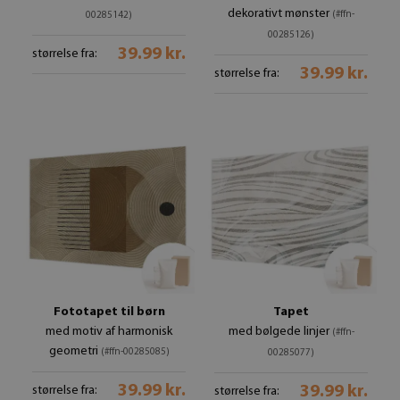
dekorativt mønster
(#ffn-
00285142)
00285126)
39.99 kr.
størrelse fra:
39.99 kr.
størrelse fra:
Fototapet til børn
Tapet
med motiv af harmonisk
med bølgede linjer
(#ffn-
geometri
(#ffn-00285085)
00285077)
39.99 kr.
39.99 kr.
størrelse fra:
størrelse fra: