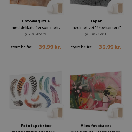
Fotovæg stue
Tapet
med delikate fjer som motiv
med motivet "Skovharmoni"
(#ffn-00285019)
(#ffn-00285011)
39.99 kr.
39.99 kr.
størrelse fra:
størrelse fra:
Fototapet stue
Vlies fototapet