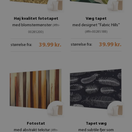
Høj kvalitet fototapet
Væg tapet
med blomstermønster
med designet ''Fabric Hills''
(#ffn-
(#ffn-00285188)
00285200)
39.99 kr.
39.99 kr.
størrelse fra:
størrelse fra:
Fotostat
Tapet væg
med abstrakt tekstur
med subtile fjer som
(#ffn-