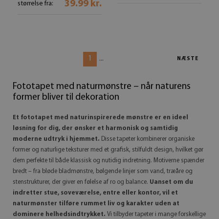
39.99 kr.
størrelse fra:
1
...
NÆSTE
Fototapet med naturmønstre – når naturens
former bliver til dekoration
Et fototapet med naturinspirerede mønstre er en ideel
løsning for dig, der ønsker et harmonisk og samtidig
moderne udtryk i hjemmet.
Disse tapeter kombinerer organiske
former og naturlige teksturer med et grafisk, stilfuldt design, hvilket gør
dem perfekte til både klassisk og nutidig indretning. Motiverne spænder
bredt – fra bløde bladmønstre, bølgende linjer som vand, træåre og
stenstrukturer, der giver en følelse af ro og balance.
Uanset om du
indretter stue, soveværelse, entre eller kontor, vil et
naturmønster tilføre rummet liv og karakter uden at
dominere helhedsindtrykket.
Vi tilbyder tapeter i mange forskellige