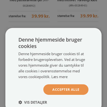
med pastelfarvede fjer
med motivet "Farverigt kaos"
(#ffn-
(#ffn-00284943)
00284992)
39.99 kr.
39.99 kr.
størrelse fra:
størrelse fra:
Denne hjemmeside bruger
cookies
Denne hjemmeside bruger cookies til at
forbedre brugeroplevelsen. Ved at bruge
vores hjemmeside giver du samtykke til
alle cookies i overensstemmelse med
vores cookiepolitik.
Læs mere
Foto tapet
Tapet væg
med subtile fjer i blødt
med et mønster af farverige
ACCEPTER ALLE
mønster
fjer
(#ffn-00284942)
(#ffn-00284929)
39.99 kr.
39.99 kr.
størrelse fra:
størrelse fra:
VIS DETALJER