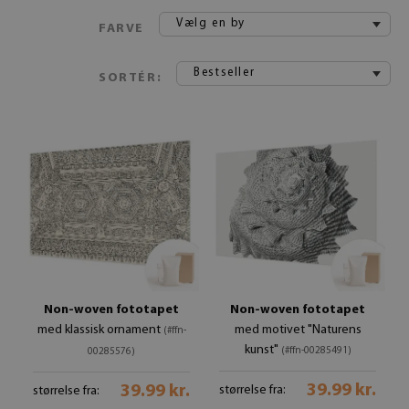
Vælg en by
FARVE
Bestseller
SORTÉR:
Non-woven fototapet
Non-woven fototapet
med klassisk ornament
med motivet "Naturens
(#ffn-
kunst"
(#ffn-00285491)
00285576)
39.99 kr.
39.99 kr.
størrelse fra:
størrelse fra: