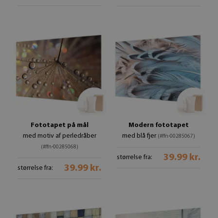
Fototapet på mål
Modern fototapet
med motiv af perledråber
med blå fjer
(#ffn-00285067)
(#ffn-00285068)
39.99 kr.
størrelse fra:
39.99 kr.
størrelse fra: