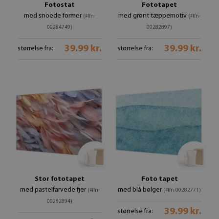
Fotostat
Fototapet
med snoede former
med grønt tæppemotiv
(#ffn-
(#ffn-
00284749)
00282897)
39.99 kr.
39.99 kr.
størrelse fra:
størrelse fra:
Stor fototapet
Foto tapet
med pastelfarvede fjer
med blå bølger
(#ffn-
(#ffn-00282771)
00282894)
39.99 kr.
størrelse fra: