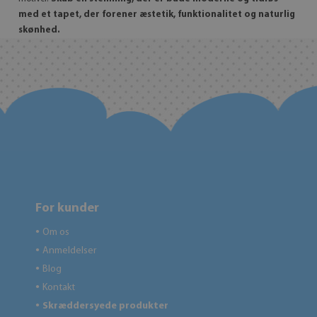
med et tapet, der forener æstetik, funktionalitet og naturlig
skønhed.
For kunder
Om os
●
Anmeldelser
●
Blog
●
Kontakt
●
Skræddersyede produkter
●