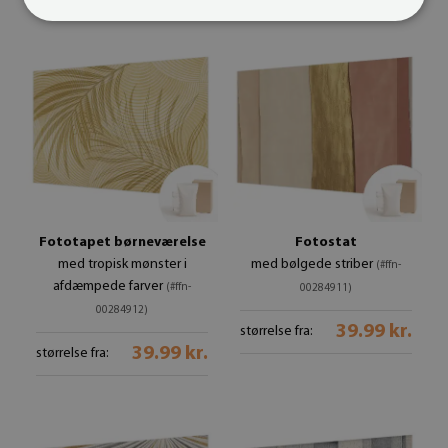
Fototapet børneværelse
Fotostat
med tropisk mønster i
med bølgede striber
(#ffn-
afdæmpede farver
(#ffn-
00284911)
00284912)
39.99 kr.
størrelse fra:
39.99 kr.
størrelse fra: