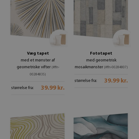
Væg tapet
Fototapet
med et mønster af
med geometrisk
geometriske vifter
mosaikmønster
(#ffn-
(#ffn-00284807)
00284835)
39.99 kr.
størrelse fra:
39.99 kr.
størrelse fra: