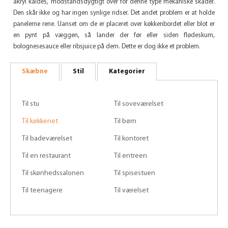
akryl kaldes, modstandsdygtigt over for denne type mekaniske skader.
Den skår ikke og har ingen synlige ridser. Det andet problem er at holde
panelerne rene. Uanset om de er placeret over køkkenbordet eller blot er
en pynt på væggen, så lander der før eller siden flødeskum,
bolognesesauce eller ribsjuice på dem. Dette er dog ikke et problem.
Skæbne
Stil
Kategorier
Til stu
Til soveværelset
Til køkkenet
Til børn
Til badeværelset
Til kontoret
Til en restaurant
Til entreen
Til skønhedssalonen
Til spisestuen
Til teenagere
Til værelset