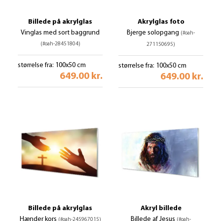
Billede på akrylglas
Akrylglas foto
Vinglas med sort baggrund
Bjerge solopgang
(#oah-
(#oah-28451804)
271150695)
størrelse fra: 100x50 cm
størrelse fra: 100x50 cm
649.00 kr.
649.00 kr.
Billede på akrylglas
Akryl billede
Hænder kors
Billede af Jesus
(#oah-245967015)
(#oah-