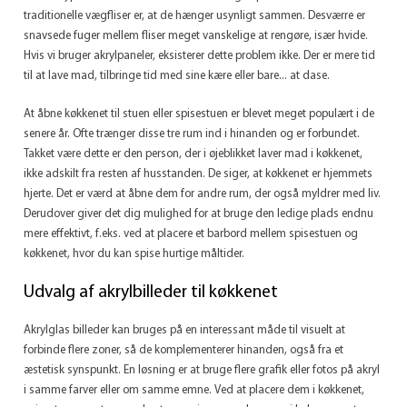
traditionelle vægfliser er, at de hænger usynligt sammen. Desværre er
snavsede fuger mellem fliser meget vanskelige at rengøre, især hvide.
Hvis vi bruger akrylpaneler, eksisterer dette problem ikke. Der er mere tid
til at lave mad, tilbringe tid med sine kære eller bare... at dase.
At åbne køkkenet til stuen eller spisestuen er blevet meget populært i de
senere år. Ofte trænger disse tre rum ind i hinanden og er forbundet.
Takket være dette er den person, der i øjeblikket laver mad i køkkenet,
ikke adskilt fra resten af ​​husstanden. De siger, at køkkenet er hjemmets
hjerte. Det er værd at åbne dem for andre rum, der også myldrer med liv.
Derudover giver det dig mulighed for at bruge den ledige plads endnu
mere effektivt, f.eks. ved at placere et barbord mellem spisestuen og
køkkenet, hvor du kan spise hurtige måltider.
Udvalg af akrylbilleder til køkkenet
Akrylglas billeder kan bruges på en interessant måde til visuelt at
forbinde flere zoner, så de komplementerer hinanden, også fra et
æstetisk synspunkt. En løsning er at bruge flere grafik eller fotos på akryl
i samme farver eller om samme emne. Ved at placere dem i køkkenet,