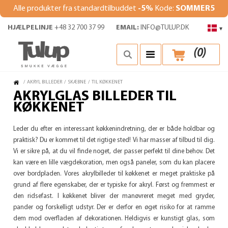
Alle produkter fra standardtilbuddet
-5%
Kode:
SOMMER5
HJÆLPELINJE
+48 32 700 37 99
EMAIL:
INFO@TULUP.DK
▾
(
0
)
/
AKRYL BILLEDER
/
SKÆBNE
/
TIL KØKKENET
AKRYLGLAS BILLEDER TIL
KØKKENET
Leder du efter en interessant køkkenindretning, der er både holdbar og
praktisk? Du er kommet til det rigtige sted! Vi har masser af tilbud til dig.
Vi er sikre på, at du vil finde noget, der passer perfekt til dine behov. Det
kan være en lille vægdekoration, men også paneler, som du kan placere
over bordpladen. Vores akrylbilleder til køkkenet er meget praktiske på
grund af flere egenskaber, der er typiske for akryl. Først og fremmest er
den ridsefast. I køkkenet bliver der manøvreret meget med gryder,
pander og forskelligt udstyr. Der er derfor en øget risiko for at ramme
dem mod overfladen af ​​dekorationen. Heldigvis er kunstigt glas, som