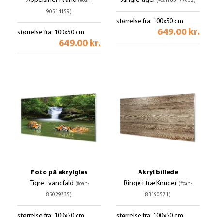
Appelsiner i vand
Jungle-tiger
(#oah-
(#oah-85177062)
90514159)
størrelse fra: 100x50 cm
649.00 kr.
størrelse fra: 100x50 cm
649.00 kr.
Foto på akrylglas
Akryl billede
Tigre i vandfald
Ringe i træ Knuder
(#oah-
(#oah-
85029735)
83190571)
størrelse fra: 100x50 cm
størrelse fra: 100x50 cm