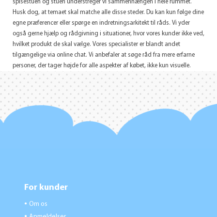
spisestuen og stuen understreger vi sammenhængen i hele rummet.
Husk dog, at temaet skal matche alle disse steder. Du kan kun følge dine
egne præferencer eller spørge en indretningsarkitekt til råds. Vi yder
også gerne hjælp og rådgivning i situationer, hvor vores kunder ikke ved,
hvilket produkt de skal vælge. Vores specialister er blandt andet
tilgængelige via online chat. Vi anbefaler at søge råd fra mere erfarne
personer, der tager højde for alle aspekter af købet, ikke kun visuelle.
For kunder
Om os
●
Anmeldelser
●