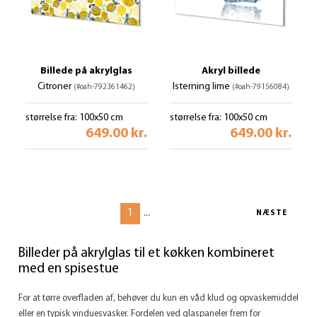
Billede på akrylglas
Akryl billede
Citroner
Isterning lime
(#oah-792361462)
(#oah-79156084)
størrelse fra: 100x50 cm
størrelse fra: 100x50 cm
649.00 kr.
649.00 kr.
1
...
NÆSTE
Billeder på akrylglas til et køkken kombineret
med en spisestue
For at tørre overfladen af, behøver du kun en våd klud og opvaskemiddel
eller en typisk vinduesvasker. Fordelen ved glaspaneler frem for