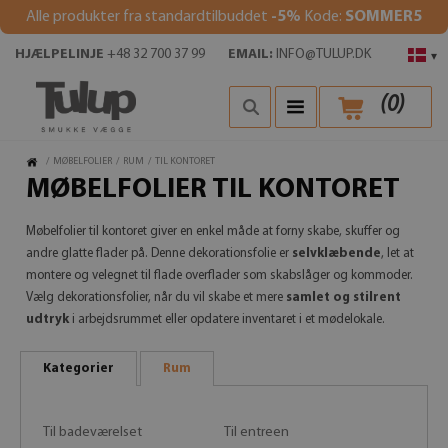
Alle produkter fra standardtilbuddet
-5%
Kode:
SOMMER5
HJÆLPELINJE
+48 32 700 37 99
EMAIL:
INFO@TULUP.DK
▾
(
0
)
/
MØBELFOLIER
/
RUM
/
TIL KONTORET
MØBELFOLIER TIL KONTORET
Møbelfolier til kontoret giver en enkel måde at forny skabe, skuffer og
andre glatte flader på. Denne dekorationsfolie er
selvklæbende
, let at
montere og velegnet til flade overflader som skabslåger og kommoder.
Vælg dekorationsfolier, når du vil skabe et mere
samlet og stilrent
udtryk
i arbejdsrummet eller opdatere inventaret i et mødelokale.
Kategorier
Rum
Til badeværelset
Til entreen