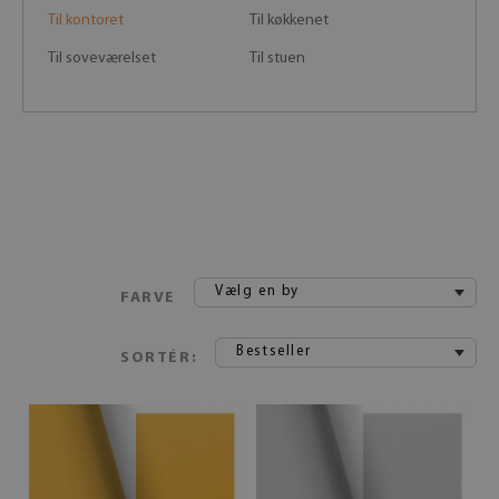
Til kontoret
Til køkkenet
Til soveværelset
Til stuen
Vælg en by
FARVE
Bestseller
SORTÉR: