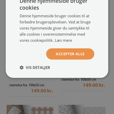
Denne hjemmeside bruger
cookies
Denne hjemmeside bruger cookies til at
forbedre brugeroplevelsen. Ved at bruge
vores hjemmeside giver du samtykke til
alle cookies i overensstemmelse med
vores cookiepolitik.
Læs mere
ACCEPTER ALLE
Selvklæbende folie til
Møbelfolie
skab
Regelmæssige former
(#om-
VIS DETALJER
Ornamentale fliser
(#om-
00282971)
00283201)
størrelse fra: 100x50 cm
149.00 kr.
størrelse fra: 100x50 cm
149.00 kr.