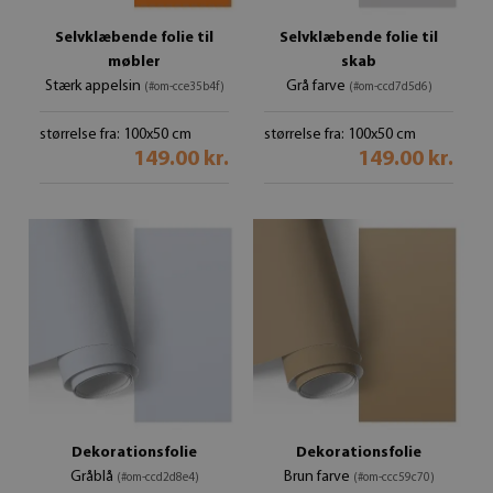
Selvklæbende folie til
Selvklæbende folie til
møbler
skab
Stærk appelsin
Grå farve
(#om-cce35b4f)
(#om-ccd7d5d6)
størrelse fra: 100x50 cm
størrelse fra: 100x50 cm
149.00 kr.
149.00 kr.
Dekorationsfolie
Dekorationsfolie
Gråblå
Brun farve
(#om-ccd2d8e4)
(#om-ccc59c70)