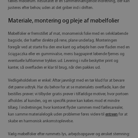
fælles møderum. Resultatet er en sammenhængende indretning, der kan
justeres efter behov, uden at det griber ind i driften.
Materiale, montering og pleje af møbelfolier
Møbelfolier er fremstillet af mat, monomerisk folie med en selvklæbende
bagside, der hæfter direkte på rene, plane underlag. Monteringen
foregår ved at starte fra den ene kant og arbejde hen over fladen med en
ściągaczka eller en gummivalse, mens bagpapiret løbende fjernes og
eventuelle luftlommer trykkes ud. Levering i rulle beskytter print og
kanter, så overfladen er klar til brug, når den pakkes ud.
Vedligeholdelsen er enkel: Aftør jævnligt med en tør klud for at bevare
det pæne udtryk. Har du behov for at se materialets overflade, kan der
bestilles prøver; vi tilbyder gratis prøver i tilfældige motiver, hvor portoen
afholdes af kunden, og en specifik prøve kan købes mod et mindre
tillæg. I indretninger, hvor kontoret flyder sammen med fællesarealer,
kan samme materialelogik uden problemer føres videre til
entreen
for at
skabe en harmonisk ankomstoplevelse.
Vælg møbelfolier efter rummets lys, arbejdsopgaver og ønsket stemning: