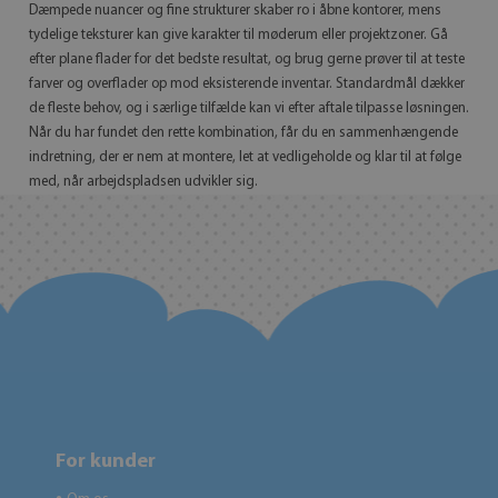
Dæmpede nuancer og fine strukturer skaber ro i åbne kontorer, mens
tydelige teksturer kan give karakter til møderum eller projektzoner. Gå
efter plane flader for det bedste resultat, og brug gerne prøver til at teste
farver og overflader op mod eksisterende inventar. Standardmål dækker
de fleste behov, og i særlige tilfælde kan vi efter aftale tilpasse løsningen.
Når du har fundet den rette kombination, får du en sammenhængende
indretning, der er nem at montere, let at vedligeholde og klar til at følge
med, når arbejdspladsen udvikler sig.
For kunder