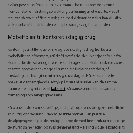
hvilket passer perfekt til rum, hvor mange hænder rører de samme
fronter. I større indretningsprojekter giver løsningen et ensartet visuelt
resultat på tværs af flere møbler, og med dekorationsfolier kan du sikre
en konsekvent finish fra den ene opbevaringsvæg til den anden.
Møbelfolier til kontoret i daglig brug
Kontormiljøer stiller krav om ro og overskuelighed, og her leverer
møbelfolier en afdæmpet, refleksfri overflade, der ikke stjæler fokus fra
skærmarbejde. Farver og mønstre kan bruges til at skabe diskrete zoner,
ensrette opbevaringsvægge eller markere funktionsområder, så
medarbejdere hurtigt orienterer sig i hverdagen. Når virksomheden
ønsker et gennemgående udtryk på tværs af arealer, kan de samme
nuancer nemt gentages til
køkkenet
, så pauserummet taler samme
formsprog som arbejdspladserne.
På plane flader som skabslåger, reolgavle og frontsider giver møbelfolier
en hurtig opgradering uden at udskifte møblet. Den præcise
detaljegengivelse gør det muligt at arbejde med fine strukturer og rolige
teksturer, så helheden opleves gennemtænkt – fra individuelle kontorer til