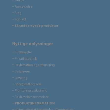
Om os
●
Anmeldelser
●
Blog
●
Kontakt
●
Skræddersyede produkter
●
Nyttige oplysninger
Butiksregler
●
Privatlivspolitik
●
Reklamation og returnering
●
Betalinger
●
Levering
●
Spørgsmål og svar
●
Monteringsvejledning
●
Reklamebestemmelser
●
PRODUKTINFORMATION
●
Instruktioner til fortrydelse af kontrakten
●