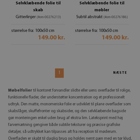
Selvklæbende folie til
Selvklæbende folie til
skab
møbler
Gitterlinjer
Subtil abstrakt
(#om-00276213)
(#om-00276186)
størrelse fra: 100x50 cm
størrelse fra: 100x50 cm
149.00 kr.
149.00 kr.
1
NÆSTE
Møbelfolier
til kontoret forvandler slidte eller uens overflader til rolige,
funktionelle flader, der understøtter koncentration og et professionelt
udtryk. Den matte, monomeriske folie er udviklet til plane overflader som
skabslåger, skuffefronter og skabsider, og den selvklæbende bagside
gør monteringen enkel uden brug af ekstra lim. Lateksprint med høj
farvemætning gengiver både subtile teksturer og præcise grafiske
detaljer, så udtrykket kan tilpasses alt fra reception til møderum.
Overfladen er skabt til daglig brug og holdes nemt pæn med en tør klud,