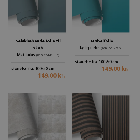
Selvklæbende folie til
Møbelfolie
skab
Kølig turkis
(#om-cc02aab5)
Mat turkis
(#om-cc44656e)
størrelse fra: 100x50 cm
149.00 kr.
størrelse fra: 100x50 cm
149.00 kr.