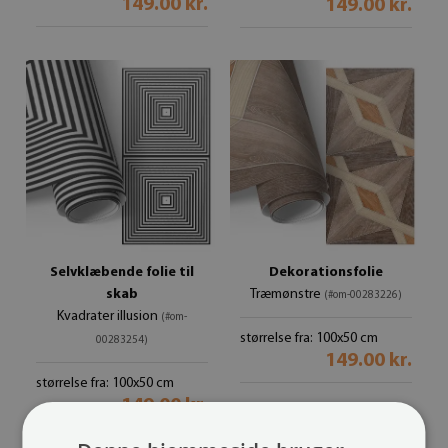
149.00 kr.
149.00 kr.
Selvklæbende folie til
Dekorationsfolie
skab
Træmønstre
(#om-00283226)
Kvadrater illusion
(#om-
størrelse fra: 100x50 cm
00283254)
149.00 kr.
størrelse fra: 100x50 cm
149.00 kr.