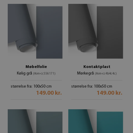
Møbelfolie
Kontaktplast
Kølig grå
Mørkegrå
(#om-cc556171)
(#om-cc4b4c4c)
størrelse fra: 100x50 cm
størrelse fra: 100x50 cm
149.00 kr.
149.00 kr.