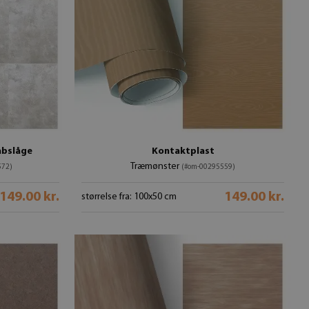
abslåge
Kontaktplast
Træmønster
572)
(#om-00295559)
149.00 kr.
149.00 kr.
størrelse fra: 100x50 cm