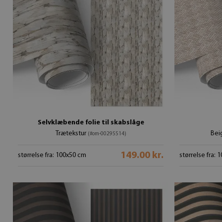
Selvklæbende folie til skabslåge
Trætekstur
Bei
(#om-00295514)
149.00 kr.
størrelse fra: 100x50 cm
størrelse fra: