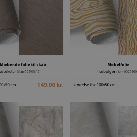
klæbende folie til skab
Møbelfolie
rætekstur
Træbølger
(#om-00295612)
(#om-0029560
149.00 kr.
 100x50 cm
størrelse fra: 100x50 cm