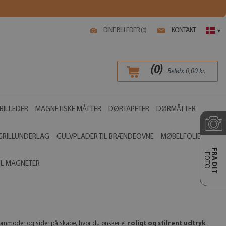
DINE BILLEDER (
)
KONTAKT
0
▾
(
0
)
Beløb:
0,00
kr.
BILLEDER
MAGNETISKE MÅTTER
DØRTAPETER
DØRMÅTTER
GRILLUNDERLAG
GULVPLADER TIL BRÆNDEOVNE
MØBELFOLIER
FRA DIT
FOTO
IL MAGNETER
 kommoder og sider på skabe, hvor du ønsker et
roligt og stilrent udtryk
.