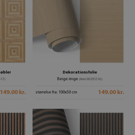
møbler
Dekorationsfolie
Beige ringe
517)
(#om-00295516)
149.00 kr.
149.00 kr.
størrelse fra: 100x50 cm