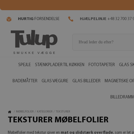
HURTIG
FORSENDELSE
HJÆLPELINJE
+48 32 700 37 
SPEJLE
STÆNKPLADER TIL KØKKEN
FOTOTAPETER
GLAS S
BADEMÅTTER
GLAS VÆGURE
GLAS BILLEDER
MAGNETISKE O
BILLEDRAM
/
MØBELFOLIER
/
KATEGORIER
/
TEKSTURER
TEKSTURER MØBELFOLIER
Møbelfolier med tekstur giver en
mat og slidstærk overflade
, som er let