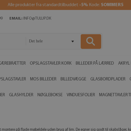
Alle produkter fra standardtilbuddet
-5%
Kode:
SOMMER5
99
EMAIL:
INFO@TULUP.DK
Det hele
KÆREBRÆTTER
OPSLAGSTAVLER KORK
BILLEDER PÅ LÆRRED
AKRYL 
PSLAGSTAVLER
MOS BILLEDER
BILLEDVÆGGE
GLASBORDPLADER
MER
GLASHYLDER
NØGLEBOKSE
VINDUESFOLIER
MAGNETTAVLER T
 at montere på flade møbeldele uden brug af lim. De egner sig godt til skabslåger,