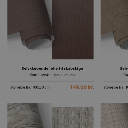
Selvklæbende folie til skabslåge
Selv
Kornmønster
Tr
(#om-00295525)
149.00 kr.
størrelse fra: 100x50 cm
størrelse fra: