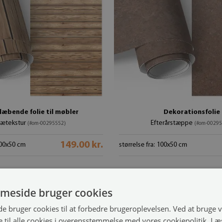
læbende folie til møbler
Dekorationsfolie
rætekstur
Efterårstæppe
(#om-00295552)
(#om-00295
149.00 kr.
 100x50 cm
størrelse fra: 100x50 cm
meside bruger cookies
 bruger cookies til at forbedre brugeroplevelsen. Ved at bruge
 til alle cookies i overensstemmelse med vores cookiepolitik.
Læ