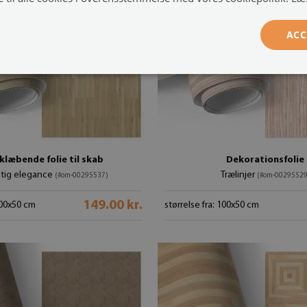
ACC
klæbende folie til skab
Dekorationsfolie
tig elegance
Trælinjer
(#om-00295537)
(#om-00295529
149.00 kr.
 100x50 cm
størrelse fra: 100x50 cm