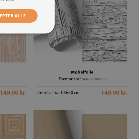
EPTER ALLE
Møbelfolie
Træmønster
)
(#om-00295526)
149.00 kr.
149.00 kr.
størrelse fra: 100x50 cm