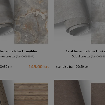
læbende folie til møbler
Selvklæbende folie til sk
mor tekstur
Subtil tekstur
(#om-00295587)
(#om-00295
149.00 kr.
 100x50 cm
størrelse fra: 100x50 cm