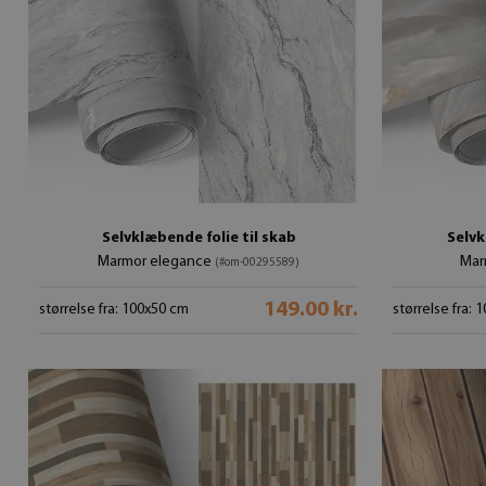
Selvklæbende folie til skab
Selvk
Marmor elegance
Mar
(#om-00295589)
149.00 kr.
størrelse fra: 100x50 cm
størrelse fra: