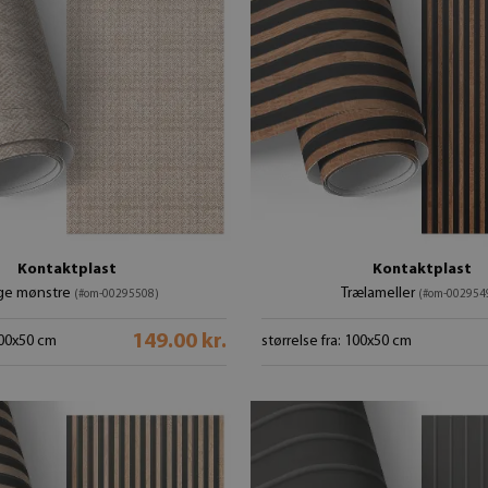
Kontaktplast
Kontaktplast
ge mønstre
Trælameller
(#om-00295508)
(#om-002954
149.00 kr.
 100x50 cm
størrelse fra: 100x50 cm