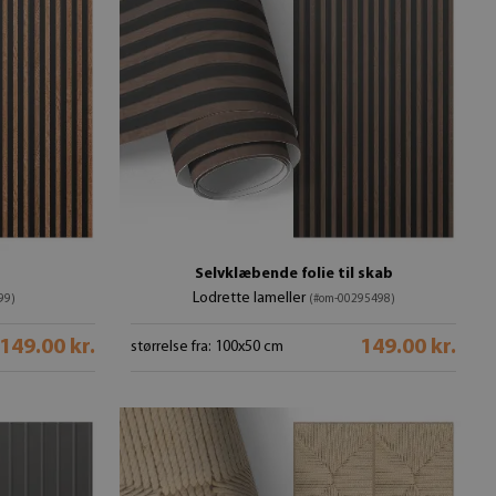
Selvklæbende folie til skab
Lodrette lameller
99)
(#om-00295498)
149.00 kr.
149.00 kr.
størrelse fra: 100x50 cm