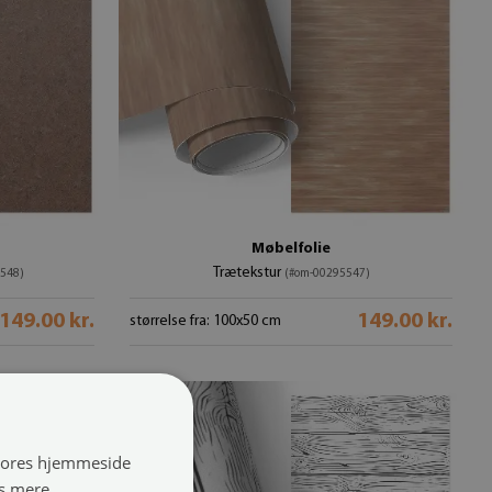
Møbelfolie
Trætekstur
548)
(#om-00295547)
149.00 kr.
149.00 kr.
størrelse fra: 100x50 cm
 vores hjemmeside
s mere