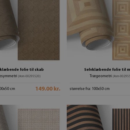
klæbende folie til skab
Selvklæbende folie til 
æsymmetri
Trægeometri
(#om-00295520)
(#om-00295
149.00 kr.
 100x50 cm
størrelse fra: 100x50 cm