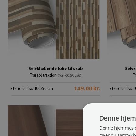
Selvklæbende folie til skab
Selvk
Træabstraktion
T
(#om-00295556)
149.00 kr.
størrelse fra: 100x50 cm
størrelse fra:
Denne hjem
Denne hjemmeside
giver du samtykke