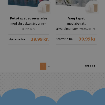
Fototapet soveværelse
Væg tapet
med abstrakte striber
med abstrakt
(#ffn-
akvarelmønster
(#ffn-00285146)
00285147)
39.99 kr.
39.99 kr.
størrelse fra:
størrelse fra:
1
...
NÆSTE