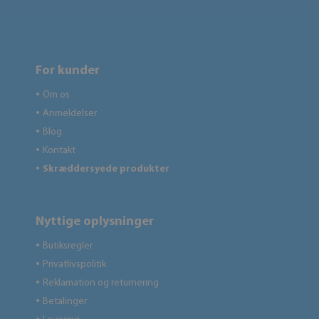
For kunder
Om os
●
Anmeldelser
●
Blog
●
Kontakt
●
Skræddersyede produkter
●
Nyttige oplysninger
Butiksregler
●
Privatlivspolitik
●
Reklamation og returnering
●
Betalinger
●