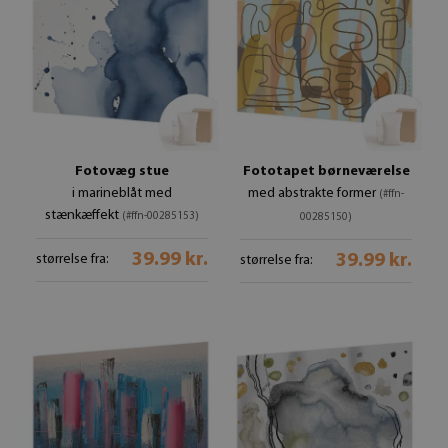
Fotovæg stue
Fototapet børneværelse
i marineblåt med
med abstrakte former
(#ffn-
stænkæffekt
(#ffn-00285153)
00285150)
39.99 kr.
39.99 kr.
størrelse fra:
størrelse fra: