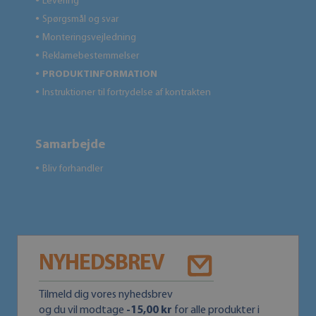
Levering
●
Spørgsmål og svar
●
Monteringsvejledning
●
Reklamebestemmelser
●
PRODUKTINFORMATION
●
Instruktioner til fortrydelse af kontrakten
●
Samarbejde
Bliv forhandler
●
NYHEDSBREV
Tilmeld dig vores nyhedsbrev
og du vil modtage
-15,00 kr
for alle produkter i