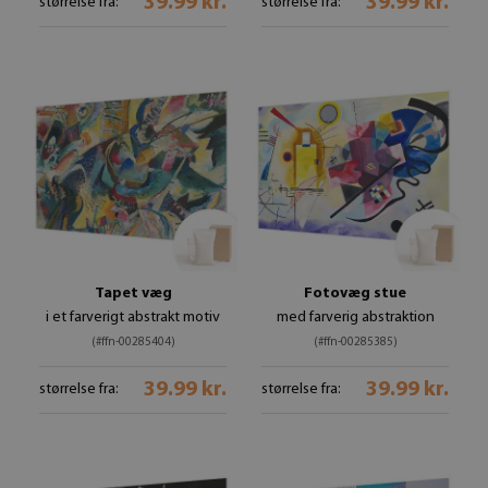
39.99 kr.
39.99 kr.
størrelse fra:
størrelse fra:
Tapet væg
Fotovæg stue
i et farverigt abstrakt motiv
med farverig abstraktion
(#ffn-00285404)
(#ffn-00285385)
39.99 kr.
39.99 kr.
størrelse fra:
størrelse fra: