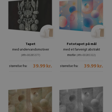
Tapet
Fototapet på mål
med undervandsmotiver
med et farverigt abstrakt
motiv
(#ffn-00285377)
(#ffn-00285322)
39.99 kr.
39.99 kr.
størrelse fra:
størrelse fra: