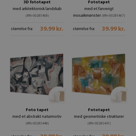
3D fototapet
Fototapet
med arkitektonisk landskab
med et farverigt
mosaikmønster
(#ffn-00285468)
(#ffn-00285467)
39.99 kr.
39.99 kr.
størrelse fra:
størrelse fra:
Foto tapet
Fototapet
med et abstrakt naturmotiv
med geometriske strukturer
(#ffn-00285448)
(#ffn-00285447)