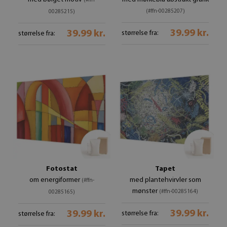
(#ffn-
(#ffn-00285207)
00285215)
39.99 kr.
39.99 kr.
størrelse fra:
størrelse fra:
Fotostat
Tapet
om energiformer
med plantehvirvler som
(#ffn-
mønster
(#ffn-00285164)
00285165)
39.99 kr.
39.99 kr.
størrelse fra:
størrelse fra: