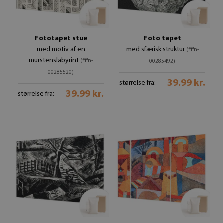
Fototapet stue
Foto tapet
med motiv af en
med sfærisk struktur
(#ffn-
murstenslabyrint
(#ffn-
00285492)
00285520)
39.99 kr.
størrelse fra:
39.99 kr.
størrelse fra: