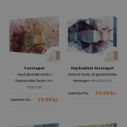
Fototapet
Høj kvalitet fototapet
med abstrakt motiv i
med et motiv af geometriske
harmoniske farver
terninger
(#ffn-
(#ffn-00285156)
00285158)
39.99 kr.
størrelse fra:
39.99 kr.
størrelse fra: