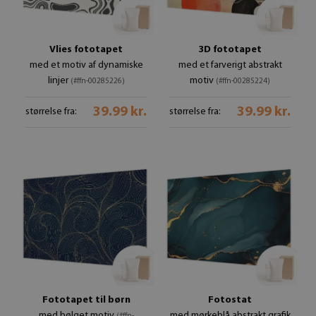
Vlies fototapet
3D fototapet
med et motiv af dynamiske
med et farverigt abstrakt
linjer
motiv
(#ffn-00285226)
(#ffn-00285224)
39.99 kr.
39.99 kr.
størrelse fra:
størrelse fra:
Fototapet til børn
Fotostat
med bølget motiv
med mørkeblå abstrakt grafik