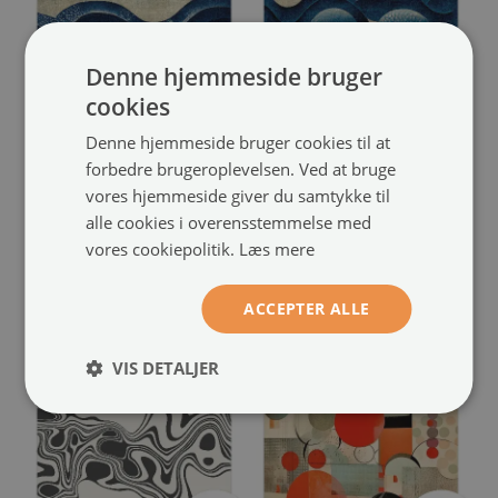
Denne hjemmeside bruger
cookies
Denne hjemmeside bruger cookies til at
forbedre brugeroplevelsen. Ved at bruge
Fotostat
Non-woven fototapet
vores hjemmeside giver du samtykke til
med motivet "Oceaniske
med motiv af blå bølger
(#ffn-
alle cookies i overensstemmelse med
former"
(#ffn-00285228)
00285227)
vores cookiepolitik.
Læs mere
39.99 kr.
39.99 kr.
størrelse fra:
størrelse fra:
ACCEPTER ALLE
VIS DETALJER