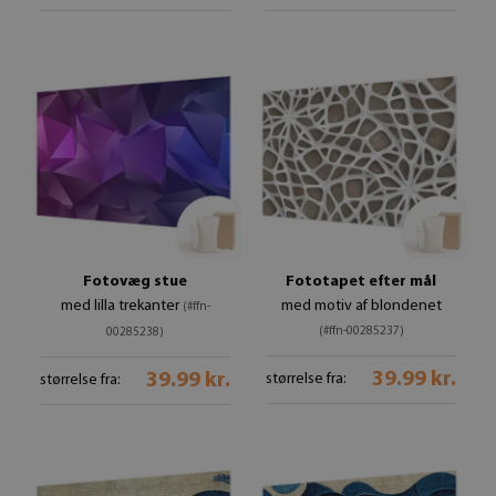
Fotovæg stue
Fototapet efter mål
med lilla trekanter
med motiv af blondenet
(#ffn-
(#ffn-00285237)
00285238)
39.99 kr.
39.99 kr.
størrelse fra:
størrelse fra: