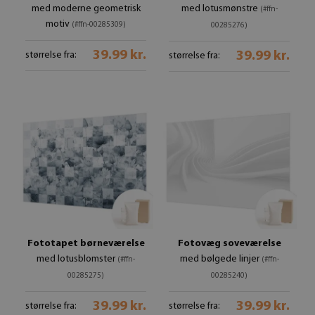
med moderne geometrisk
med lotusmønstre
(#ffn-
motiv
(#ffn-00285309)
00285276)
39.99 kr.
39.99 kr.
størrelse fra:
størrelse fra:
Fototapet børneværelse
Fotovæg soveværelse
med lotusblomster
med bølgede linjer
(#ffn-
(#ffn-
00285275)
00285240)
39.99 kr.
39.99 kr.
størrelse fra:
størrelse fra: