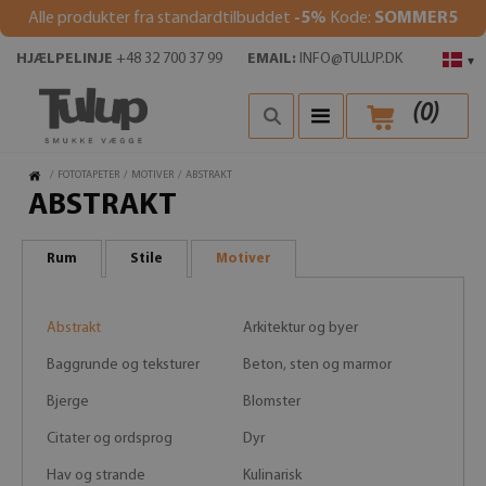
Alle produkter fra standardtilbuddet
-5%
Kode:
SOMMER5
HJÆLPELINJE
+48 32 700 37 99
EMAIL:
INFO@TULUP.DK
▾
(
0
)
/
FOTOTAPETER
/
MOTIVER
/
ABSTRAKT
ABSTRAKT
Rum
Stile
Motiver
Abstrakt
Arkitektur og byer
Baggrunde og teksturer
Beton, sten og marmor
Bjerge
Blomster
Citater og ordsprog
Dyr
Hav og strande
Kulinarisk