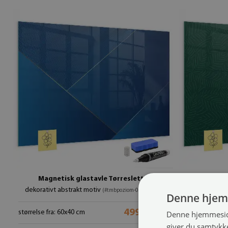
Magnetisk glastavle Tørreslette
M
dekorativt abstrakt motiv
med bla
(#tmbpoziom-00088457)
Denne hjem
499.99 kr.
størrelse fra: 60x40 cm
størrelse fra: 
Denne hjemmeside
giver du samtykke