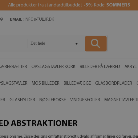
Alle produkter fra standardtilbuddet
-5%
Kode:
SOMMER5
99
EMAIL:
INFO@TULUP.DK
Det hele
KÆREBRÆTTER
OPSLAGSTAVLER KORK
BILLEDER PÅ LÆRRED
AKRYL 
PSLAGSTAVLER
MOS BILLEDER
BILLEDVÆGGE
GLASBORDPLADER
MER
GLASHYLDER
NØGLEBOKSE
VINDUESFOLIER
MAGNETTAVLER T
ED ABSTRAKTIONER
essionisme. Disse designs omfatter et bredt udvalg af former, linjer og farver, der s