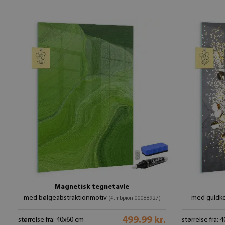
Magnetisk tegnetavle
med bølgeabstraktionmotiv
med guldko
(#tmbpion-00088927)
499.99 kr.
størrelse fra: 40x60 cm
størrelse fra: 