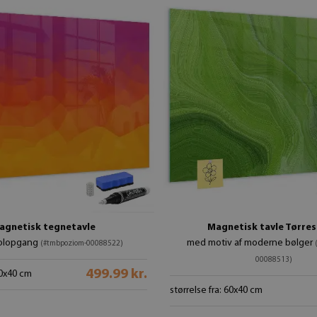
agnetisk tegnetavle
Magnetisk tavle Tørres
olopgang
med motiv af moderne bølger
(#tmbpoziom-00088522)
00088513)
499.99 kr.
60x40 cm
størrelse fra: 60x40 cm