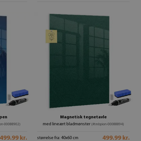
 pen
Magnetisk tegnetavle
med lineært bladmønster
on-00088902)
(#tmbpion-00088894)
499.99 kr.
499.99 kr.
størrelse fra: 40x60 cm