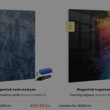
netisk tavle med pen
Magnetisk tegnetav
v marmor-optik
i farverig udgave
(#tmbpion-00088954)
(#tmbpion-0
499.99 kr.
40x60 cm
størrelse fra: 40x60 cm