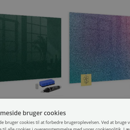
agnetisk tegnetavle
Magnetisk tegnetav
dmønster
med gradientmønster
(#tmbpoziom-00088431)
(#tmbpozi
meside bruger cookies
499.99 kr.
60x40 cm
størrelse fra: 60x40 cm
 bruger cookies til at forbedre brugeroplevelsen. Ved at bruge
 til alle cookies i overensstemmelse med vores cookiepolitik.
Læ