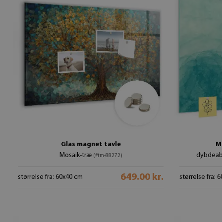
Glas magnet tavle
M
Mosaik-træ
dybdeab
(#tm-88272)
649.00 kr.
størrelse fra: 60x40 cm
størrelse fra: 