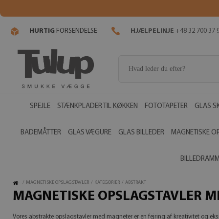
HURTIG
FORSENDELSE
HJÆLPELINJE
+48 32 700 37 
SPEJLE
STÆNKPLADER TIL KØKKEN
FOTOTAPETER
GLAS S
BADEMÅTTER
GLAS VÆGURE
GLAS BILLEDER
MAGNETISKE O
BILLEDRAM
/
MAGNETISKE OPSLAGSTAVLER
/
KATEGORIER
/
ABSTRAKT
MAGNETISKE OPSLAGSTAVLER M
Vores abstrakte opslagstavler med magneter er en fejring af kreativitet og ekspr