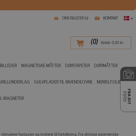
DINE BILLEDER (
)
KONTAKT
0
▾
(
0
)
Beløb:
0,00
kr.
BILLEDER
MAGNETISKE MÅTTER
DØRTAPETER
DØRMÅTTER
GRILLUNDERLAG
GULVPLADER TIL BRÆNDEOVNE
MØBELFOLIER
FRA DIT
FOTO
IL MAGNETER
timulerer fantasien og inviterer til fortolkning. Fra dristige geometriske