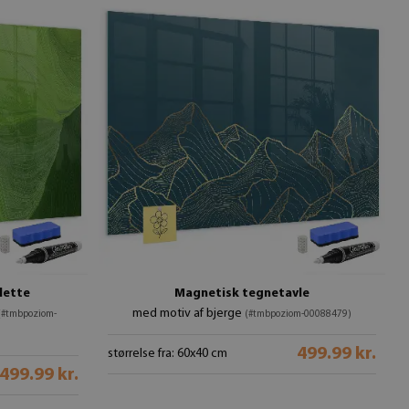
lette
Magnetisk tegnetavle
med motiv af bjerge
(#tmbpoziom-
(#tmbpoziom-00088479)
499.99 kr.
størrelse fra: 60x40 cm
499.99 kr.