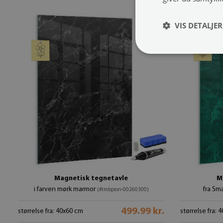
VIS DETALJER
Magnetisk tegnetavle
M
i farven mørk marmor
fra Sm
(#tmbpion-00260300)
499.99 kr.
størrelse fra: 40x60 cm
størrelse fra: 