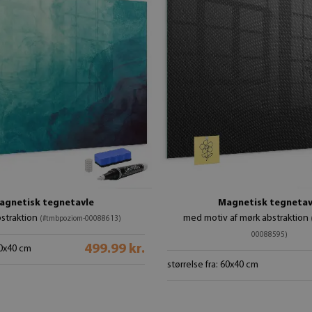
agnetisk tegnetavle
Magnetisk tegnetav
straktion
med motiv af mørk abstraktion
(#tmbpoziom-00088613)
00088595)
499.99 kr.
60x40 cm
størrelse fra: 60x40 cm