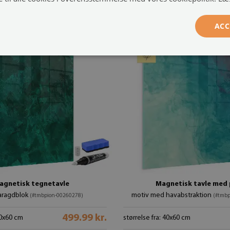
ACC
agnetisk tegnetavle
Magnetisk tavle med
aragdblok
motiv med havabstraktion
(#tmbpion-00260278)
(#tmbp
499.99 kr.
40x60 cm
størrelse fra: 40x60 cm