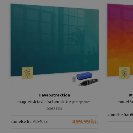
Havabstraktion
M
magnetisk tavle fra Tørreslette
model S
(#tmbpoziom-
00088523)
størrelse fra: 
499.99 kr.
størrelse fra: 60x40 cm