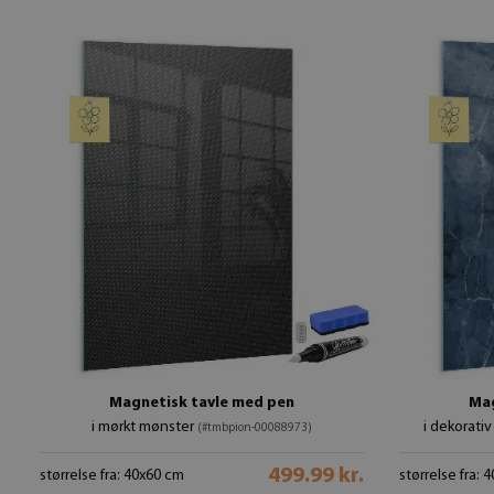
Magnetisk tavle med pen
Mag
i mørkt mønster
i dekorati
(#tmbpion-00088973)
499.99 kr.
størrelse fra: 40x60 cm
størrelse fra: 