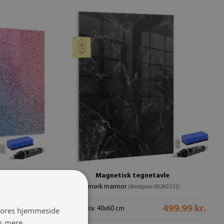
le
Magnetisk tegnetavle
i mørk marmor
om-00088401)
(#tmbpion-00260332)
499.99 kr.
499.99 kr.
størrelse fra: 40x60 cm
 vores hjemmeside
s mere