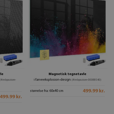
le
Magnetisk tegnetavle
i farveeksplosion-design
(#tmbpoziom-
(#tmbpoziom-00088540)
499.99 kr.
størrelse fra: 60x40 cm
499.99 kr.