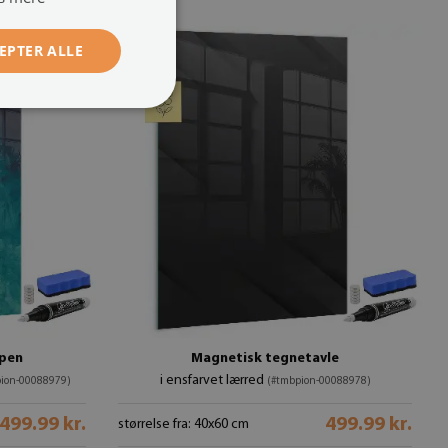
EPTER ALLE
 pen
Magnetisk tegnetavle
i ensfarvet lærred
ion-00088979)
(#tmbpion-00088978)
499.99 kr.
499.99 kr.
størrelse fra: 40x60 cm