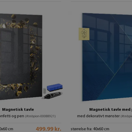
Magnetisk tavle
Magnetisk tavle med
nfetti og pen
med dekorativt mønster
(#tmbpion-00088921)
(#tmbpi
499.99 kr.
40x60 cm
størrelse fra: 40x60 cm