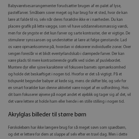
Babyværelsesarrangementer forudsætter brugen af ​​en palet af lyse,
pastelfarver. Småbørn sover meget og har brug for et sted, hvor de kan
lære at falde til ro, selv når deres forældre ikke er i nærheden. Du kan
placere grafik på lette vægge, som vil have uddannelsesmæssig værdi,
men for de yngste er det kun farver og sarte kontraster, der er vigtige. De
stimulerer synssansen og understøtter at lære at følge genstande. Lad
os være opmærksomme på, hvordan vi dekorerer individuelle zoner. Over
sengen foreslår vi et blidt eventyrlandskab i dæmpede farver. Der kan
være plads til mere kontrasterende grafik ved siden af ​​puslebordet.
Muntere dyr eller sjove karakterer vil fokusere barnets opmærksomhed
og holde det beskæftiget i nogen tid. Hvorfor er det så vigtigt. På et
tidspunkt begynder babyer at kede sig, mens de skifter ble, og selv for
en smart forælder kan denne aktivitet være noget af en udfordring. Hvis
dit barn fokuserer øjnene på noget andet et øjeblik og tager sig af det, vil
det være lettere at holde ham eller hende i en stille stilling i nogen tid.
Akrylglas billeder til større børn
Førskolebørn har ikke længere brug for så meget søvn som spædbørn,
og det er lettere for dem at slappe af selv efter en travl dag. Men i dette