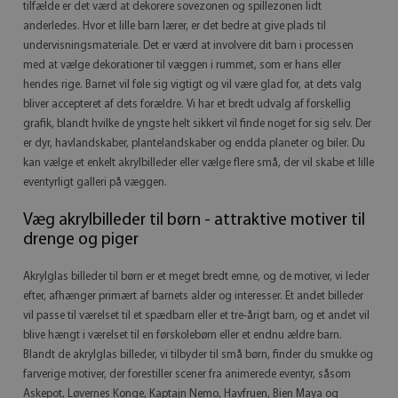
tilfælde er det værd at dekorere sovezonen og spillezonen lidt
anderledes. Hvor et lille barn lærer, er det bedre at give plads til
undervisningsmateriale. Det er værd at involvere dit barn i processen
med at vælge dekorationer til væggen i rummet, som er hans eller
hendes rige. Barnet vil føle sig vigtigt og vil være glad for, at dets valg
bliver accepteret af dets forældre. Vi har et bredt udvalg af forskellig
grafik, blandt hvilke de yngste helt sikkert vil finde noget for sig selv. Der
er dyr, havlandskaber, plantelandskaber og endda planeter og biler. Du
kan vælge et enkelt akrylbilleder eller vælge flere små, der vil skabe et lille
eventyrligt galleri på væggen.
Væg akrylbilleder til børn - attraktive motiver til
drenge og piger
Akrylglas billeder til børn er et meget bredt emne, og de motiver, vi leder
efter, afhænger primært af barnets alder og interesser. Et andet billeder
vil passe til værelset til et spædbarn eller et tre-årigt barn, og et andet vil
blive hængt i værelset til en førskolebørn eller et endnu ældre barn.
Blandt de akrylglas billeder, vi tilbyder til små børn, finder du smukke og
farverige motiver, der forestiller scener fra animerede eventyr, såsom
Askepot, Løvernes Konge, Kaptajn Nemo, Havfruen, Bien Maya og