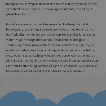
mange andre. Et vægbillede med et motiv fra et barns yndlingseventyr
vil bestemt ikke kun berige udsmykningen af ​​rummet, men vil også
glæde hvert barn.
Men ikke kun eventyrmotiver kan være en unik udsmykning af et
børneværelse. Du kan også vælge et akrylbilleder med tegninger, fx af
dyr, fugle eller havmotiver, som takket være deres unikke farver skaber
vidunderlige, farverige dekorationer. Akrylbilleder til drenge er
selvfølgelig motiver med køretøjer, såsom personbiler, busser, tog og
endda rumfartøjer. Akrylbilleder til piger er tegninger af vidunderlige
slotte og prinsesser, havfruer, enhjørninger, ponyer og mange andre.
Akrylbilleder med tegninger af mystiske steder, såsom en fortryllet dam
eller smukke strande og koralrev, vil også se smukke ud. Akrylprint til et
børneværelse vil helt sikkert glæde både barnet og forælderen.