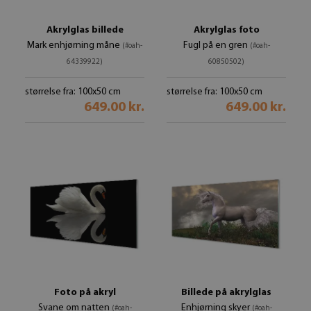
Akrylglas billede
Akrylglas foto
Mark enhjørning måne
Fugl på en gren
(#oah-
(#oah-
64339922)
60850502)
størrelse fra: 100x50 cm
størrelse fra: 100x50 cm
649.00 kr.
649.00 kr.
Foto på akryl
Billede på akrylglas
Svane om natten
Enhjørning skyer
(#oah-
(#oah-