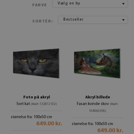
Vælg en by
FARVE
Bestseller
SORTÉR:
Foto på akryl
Akryl billede
Sort kat
Fasan kvinde skov
(#oah-132872102)
(#oah-
104066596)
størrelse fra: 100x50 cm
649.00 kr.
størrelse fra: 100x50 cm
649.00 kr.