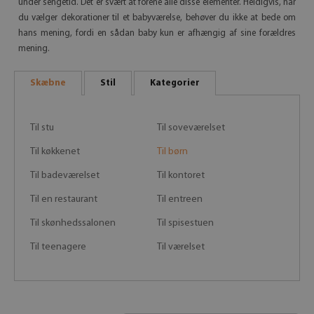
under sengetid. Det er svært at forene alle disse elementer. Heldigvis, når
du vælger dekorationer til et babyværelse, behøver du ikke at bede om
hans mening, fordi en sådan baby kun er afhængig af sine forældres
mening.
Skæbne
Stil
Kategorier
Til stu
Til soveværelset
Til køkkenet
Til børn
Til badeværelset
Til kontoret
Til en restaurant
Til entreen
Til skønhedssalonen
Til spisestuen
Til teenagere
Til værelset