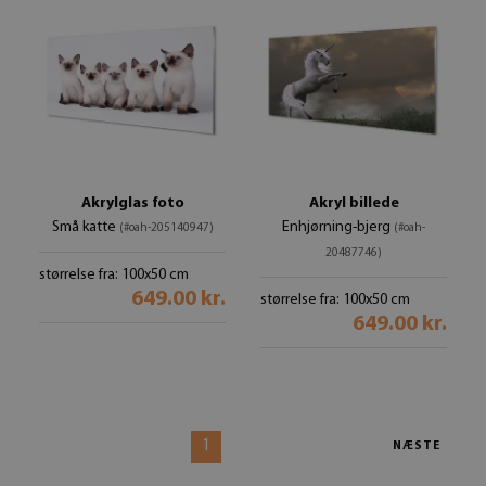
Akrylglas foto
Akryl billede
Små katte
Enhjørning-bjerg
(#oah-205140947)
(#oah-
20487746)
størrelse fra: 100x50 cm
649.00 kr.
størrelse fra: 100x50 cm
649.00 kr.
1
NÆSTE