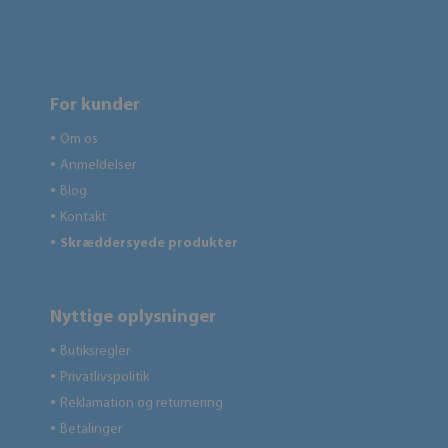
For kunder
Om os
●
Anmeldelser
●
Blog
●
Kontakt
●
Skræddersyede produkter
●
Nyttige oplysninger
Butiksregler
●
Privatlivspolitik
●
Reklamation og returnering
●
Betalinger
●