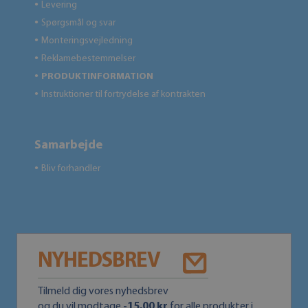
Levering
●
Spørgsmål og svar
●
Monteringsvejledning
●
Reklamebestemmelser
●
PRODUKTINFORMATION
●
Instruktioner til fortrydelse af kontrakten
●
Samarbejde
Bliv forhandler
●
NYHEDSBREV
Tilmeld dig vores nyhedsbrev
og du vil modtage
-15,00 kr
for alle produkter i