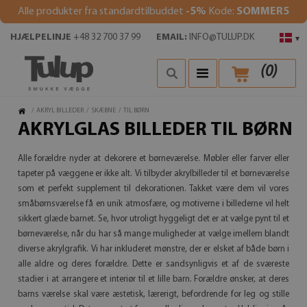
Alle produkter fra standardtilbuddet
-5%
Kode:
SOMMER5
HJÆLPELINJE
+48 32 700 37 99
EMAIL:
INFO@TULUP.DK
▾
(
0
)
/
AKRYL BILLEDER
/
SKÆBNE
/
TIL BØRN
AKRYLGLAS BILLEDER TIL BØRN
Alle forældre nyder at dekorere et børneværelse. Møbler eller farver eller
tapeter på væggene er ikke alt. Vi tilbyder akrylbilleder til et børneværelse
som et perfekt supplement til dekorationen. Takket være dem vil vores
småbørnsværelse få en unik atmosfære, og motiverne i billederne vil helt
sikkert glæde barnet. Se, hvor utroligt hyggeligt det er at vælge pynt til et
børneværelse, når du har så mange muligheder at vælge imellem blandt
diverse akrylgrafik. Vi har inkluderet mønstre, der er elsket af både børn i
alle aldre og deres forældre. Dette er sandsynligvis et af de sværeste
stadier i at arrangere et interiør til et lille barn. Forældre ønsker, at deres
barns værelse skal være æstetisk, lærerigt, befordrende for leg og stille