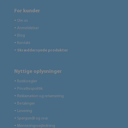
For kunder
Om os
●
Anmeldelser
●
Blog
●
Kontakt
●
Skræddersyede produkter
●
Nyttige oplysninger
Butiksregler
●
Privatlivspolitik
●
Reklamation og returnering
●
Betalinger
●
Levering
●
Spørgsmål og svar
●
Monteringsvejledning
●