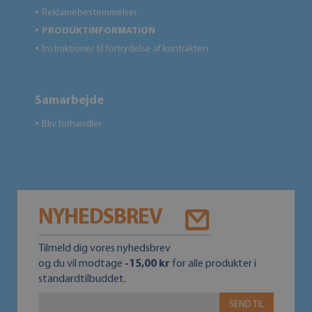
Reklamebestemmelser
●
PRODUKTINFORMATION
●
Instruktioner til fortrydelse af kontrakten
●
Samarbejde
Bliv forhandler
●
NYHEDSBREV
Tilmeld dig vores nyhedsbrev
og du vil modtage
-15,00 kr
for alle produkter i
standardtilbuddet.
SEND TIL