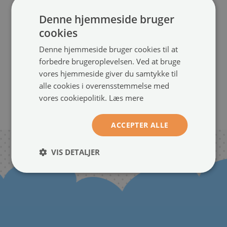
Denne hjemmeside bruger
cookies
Glastavle magnetisk
Magnet opslagstavle
Denne hjemmeside bruger cookies til at
Undervandsliv
glas
(#tm-1097)
forbedre brugeroplevelsen. Ved at bruge
Naturlig flamingofugl
(#tm-
størrelse fra: 60x40 cm
vores hjemmeside giver du samtykke til
88796)
649.00 kr.
alle cookies i overensstemmelse med
størrelse fra: 40x60 cm
vores cookiepolitik.
Læs mere
649.00 kr.
ACCEPTER ALLE
VIS DETALJER