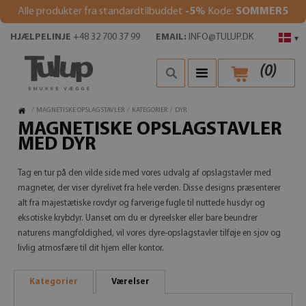
Alle produkter fra standardtilbuddet
-5%
Kode:
SOMMER5
HJÆLPELINJE
+48 32 700 37 99
EMAIL:
INFO@TULUP.DK
▾
(
0
)
/
MAGNETISKE OPSLAGSTAVLER
/
KATEGORIER
/
DYR
MAGNETISKE OPSLAGSTAVLER
MED DYR
Tag en tur på den vilde side med vores udvalg af opslagstavler med
magneter, der viser dyrelivet fra hele verden. Disse designs præsenterer
alt fra majestætiske rovdyr og farverige fugle til nuttede husdyr og
eksotiske krybdyr. Uanset om du er dyreelsker eller bare beundrer
naturens mangfoldighed, vil vores dyre-opslagstavler tilføje en sjov og
livlig atmosfære til dit hjem eller kontor.
Kategorier
Værelser