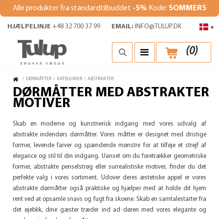
Alle produkter fra standardtilbuddet
-5%
Kode:
SOMMER5
HJÆLPELINJE
+48 32 700 37 99
EMAIL:
INFO@TULUP.DK
▾
(
0
)
/
DØRMÅTTER
/
KATEGORIER
/
ABSTRAKTER
DØRMÅTTER MED ABSTRAKTER
MOTIVER
Skab en moderne og kunstnerisk indgang med vores udvalg af
abstrakte indendørs dørmåtter. Vores måtter er designet med dristige
former, levende farver og spændende mønstre for at tilføje et strejf af
elegance og stil til din indgang. Uanset om du foretrækker geometriske
former, abstrakte penselstrøg eller surrealistiske motiver, finder du det
perfekte valg i vores sortiment. Udover deres æstetiske appel er vores
abstrakte dørmåtter også praktiske og hjælper med at holde dit hjem
rent ved at opsamle snavs og fugt fra skoene. Skab en samtalestarter fra
det øjeblik, dine gæster træder ind ad døren med vores elegante og