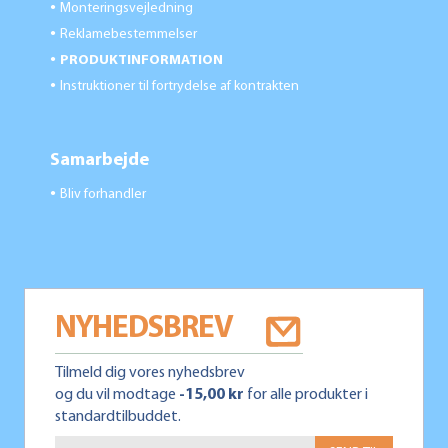
Monteringsvejledning
●
Reklamebestemmelser
●
PRODUKTINFORMATION
●
Instruktioner til fortrydelse af kontrakten
●
Samarbejde
Bliv forhandler
●
NYHEDSBREV
Tilmeld dig vores nyhedsbrev
og du vil modtage
-15,00 kr
for alle produkter i
standardtilbuddet.