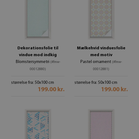
Dekorationsfolie til
Mælkehvid vinduesfolie
vindue mod indkig
med motiv
Blomstersymmetri
Pastel ornament
(#fmw-
(#fmw-
00012880)
00012881)
størrelse fra: 50x100 cm
størrelse fra: 50x100 cm
199.00 kr.
199.00 kr.