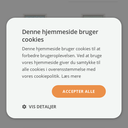
Denne hjemmeside bruger
cookies
Denne hjemmeside bruger cookies til at
forbedre brugeroplevelsen. Ved at bruge
vores hjemmeside giver du samtykke til
alle cookies i overensstemmelse med
Dekorationsfolie til
Vinduesfolie mod indkig
vores cookiepolitik.
Læs mere
vindue mod indkig
med glasmaleri
Oval symmetri
Pastelsymmetri
(#fmw-00012876)
(#fmw-
ACCEPTER ALLE
00012877)
størrelse fra: 50x100 cm
199.00 kr.
størrelse fra: 50x100 cm
VIS DETALJER
199.00 kr.