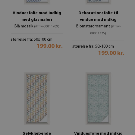
Vinduesfolie mod indkig
Dekorationsfolie til
med glasmaleri
vindue mod indkig
Blå mosaik
Blomsterornament
(#fmw-00011709)
(#fmw-
00011725)
størrelse fra: 50x100 cm
199.00 kr.
størrelse fra: 50x100 cm
199.00 kr.
Selvklæbende
Vinduesfolie mod indkig