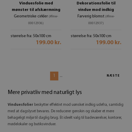
Vinduesfolie med
Dekorationsfolie til
mønster til afskærmning
vindue mod indkig
Geometriske cirkler
Farverig blomst
(#fmw-
(#fmw-
00012936)
00012937)
størrelse fra: 50x100 cm
størrelse fra: 50x100 cm
199.00 kr.
199.00 kr.
1
...
NÆSTE
Mere privatliv med naturligt lys
Vinduesfolier
beskytter effektivt mod uønsket indkig udefra, samtidig
med at dagslyset bevares. De reducerer genskin og skaber et mere
behageligt miljø til daglig brug. Et ideelt valg til badeværelser, kontorer,
mødelokaler og butiksvinduer.