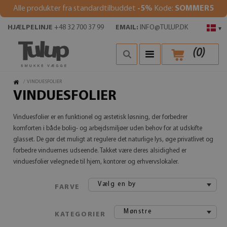
Alle produkter fra standardtilbuddet
-5%
Kode:
SOMMER5
HJÆLPELINJE
+48 32 700 37 99
EMAIL:
INFO@TULUP.DK
▾
(
0
)
/
VINDUESFOLIER
VINDUESFOLIER
Vinduesfolier er en funktionel og æstetisk løsning, der forbedrer
komforten i både bolig- og arbejdsmiljøer uden behov for at udskifte
glasset. De gør det muligt at regulere det naturlige lys, øge privatlivet og
forbedre vinduernes udseende. Takket være deres alsidighed er
vinduesfolier velegnede til hjem, kontorer og erhvervslokaler.
Vælg en by
FARVE
Mønstre
KATEGORIER