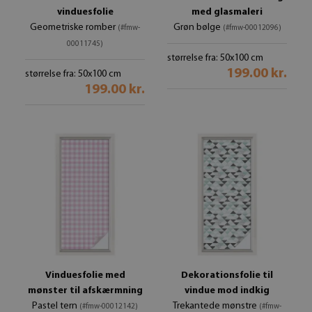
vinduesfolie
med glasmaleri
Geometriske romber
Grøn bølge
(#fmw-
(#fmw-00012096)
00011745)
størrelse fra: 50x100 cm
199.00 kr.
størrelse fra: 50x100 cm
199.00 kr.
Vinduesfolie med
Dekorationsfolie til
mønster til afskærmning
vindue mod indkig
Pastel tern
Trekantede mønstre
(#fmw-00012142)
(#fmw-