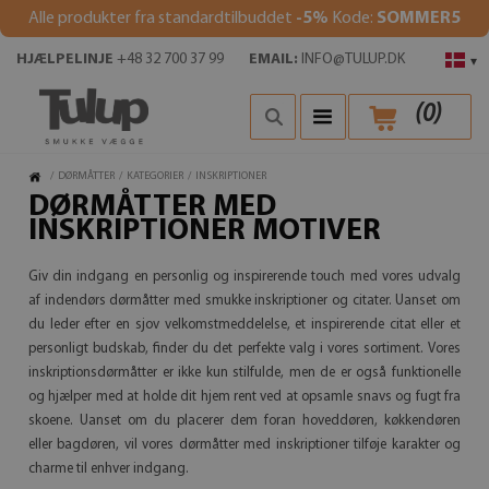
Alle produkter fra standardtilbuddet
-5%
Kode:
SOMMER5
HJÆLPELINJE
+48 32 700 37 99
EMAIL:
INFO@TULUP.DK
▾
(
0
)
/
DØRMÅTTER
/
KATEGORIER
/
INSKRIPTIONER
DØRMÅTTER MED
INSKRIPTIONER MOTIVER
Giv din indgang en personlig og inspirerende touch med vores udvalg
af indendørs dørmåtter med smukke inskriptioner og citater. Uanset om
du leder efter en sjov velkomstmeddelelse, et inspirerende citat eller et
personligt budskab, finder du det perfekte valg i vores sortiment. Vores
inskriptionsdørmåtter er ikke kun stilfulde, men de er også funktionelle
og hjælper med at holde dit hjem rent ved at opsamle snavs og fugt fra
skoene. Uanset om du placerer dem foran hoveddøren, køkkendøren
eller bagdøren, vil vores dørmåtter med inskriptioner tilføje karakter og
charme til enhver indgang.