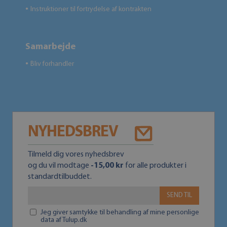
Instruktioner til fortrydelse af kontrakten
●
Samarbejde
Bliv forhandler
●
NYHEDSBREV
Tilmeld dig vores nyhedsbrev
og du vil modtage
-15,00 kr
for alle produkter i
standardtilbuddet.
SEND TIL
Jeg giver samtykke til behandling af mine personlige
data af Tulup.dk