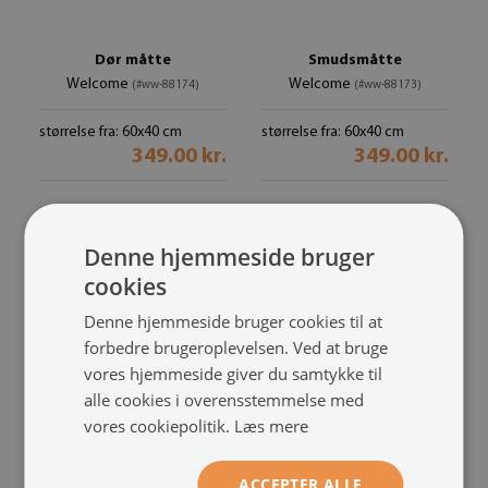
Dør måtte
Smudsmåtte
Welcome
Welcome
(#ww-88174)
(#ww-88173)
størrelse fra: 60x40 cm
størrelse fra: 60x40 cm
349.00 kr.
349.00 kr.
Denne hjemmeside bruger
cookies
Denne hjemmeside bruger cookies til at
forbedre brugeroplevelsen. Ved at bruge
vores hjemmeside giver du samtykke til
alle cookies i overensstemmelse med
vores cookiepolitik.
Læs mere
Indendørs dørmåtte
Dørmåtte indendørs
Hello
Hello
(#ww-88167)
(#ww-88166)
ACCEPTER ALLE