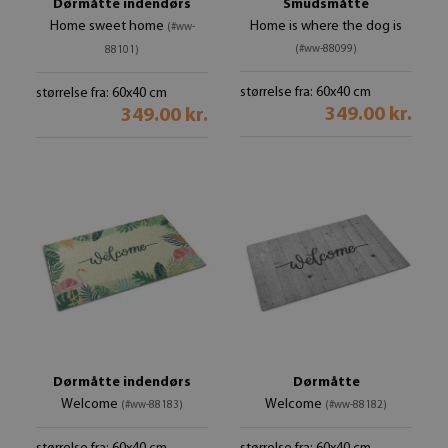
Dørmåtte indendørs
Smudsmåtte
Home sweet home
Home is where the dog is
(#ww-
(#ww-88099)
88101)
størrelse fra: 60x40 cm
størrelse fra: 60x40 cm
349.00 kr.
349.00 kr.
Dørmåtte indendørs
Dørmåtte
Welcome
Welcome
(#ww-88183)
(#ww-88182)