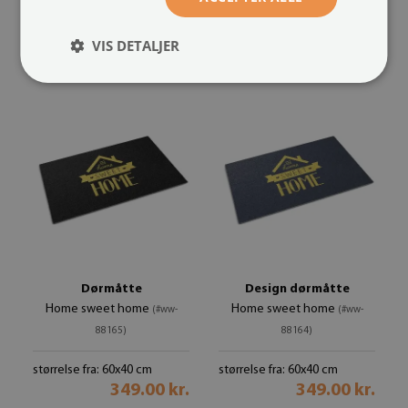
størrelse fra: 60x40 cm
størrelse fra: 60x40 cm
VIS DETALJER
349.00 kr.
349.00 kr.
Dørmåtte
Design dørmåtte
Home sweet home
Home sweet home
(#ww-
(#ww-
88165)
88164)
størrelse fra: 60x40 cm
størrelse fra: 60x40 cm
349.00 kr.
349.00 kr.