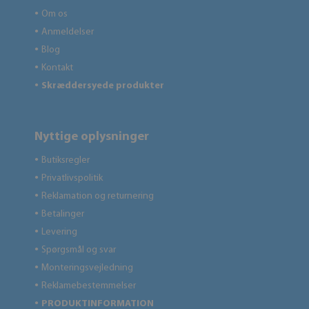
Om os
●
Anmeldelser
●
Blog
●
Kontakt
●
Skræddersyede produkter
●
Nyttige oplysninger
Butiksregler
●
Privatlivspolitik
●
Reklamation og returnering
●
Betalinger
●
Levering
●
Spørgsmål og svar
●
Monteringsvejledning
●
Reklamebestemmelser
●
PRODUKTINFORMATION
●