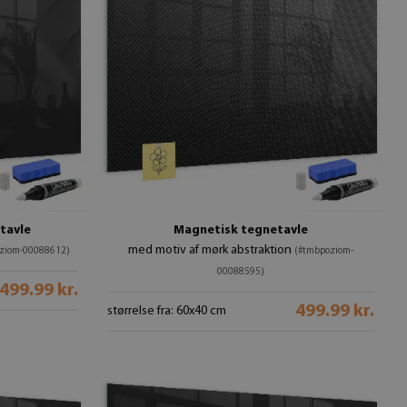
tavle
Magnetisk tegnetavle
med motiv af mørk abstraktion
ziom-00088612)
(#tmbpoziom-
00088595)
499.99 kr.
499.99 kr.
størrelse fra: 60x40 cm