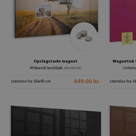
Opslagstavle magnet
Magnetisk 
Afrikansk landskab
i inten
(#tm-88209)
649.00 kr.
størrelse fra: 60x40 cm
størrelse fra: 