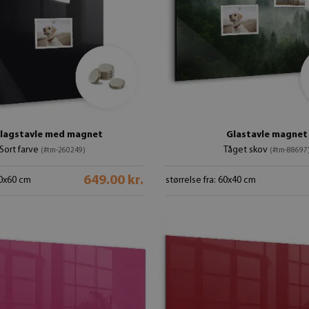
lagstavle med magnet
Glastavle magnet
Sort farve
Tåget skov
(#tm-260249)
(#tm-88697
649.00 kr.
40x60 cm
størrelse fra: 60x40 cm