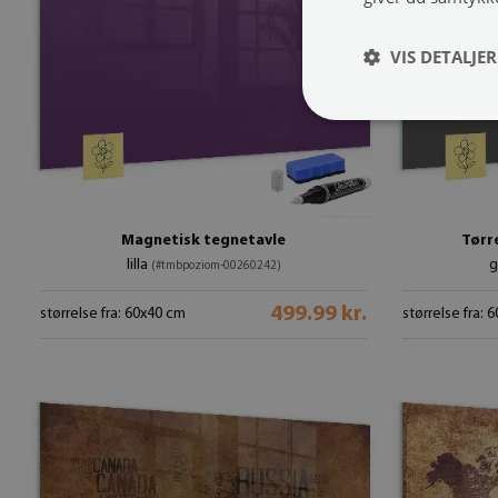
VIS DETALJER
Magnetisk tegnetavle
Tørr
lilla
g
(#tmbpoziom-00260242)
499.99 kr.
størrelse fra: 60x40 cm
størrelse fra: 