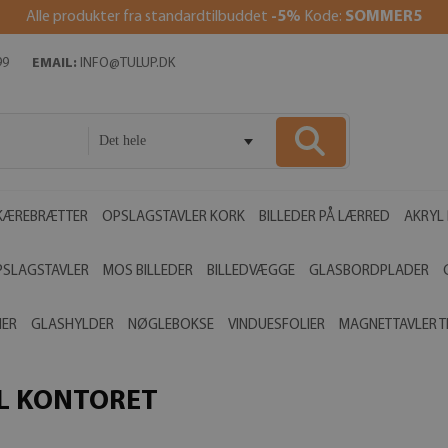
Alle produkter fra standardtilbuddet
-5%
Kode:
SOMMER5
99
EMAIL:
INFO@TULUP.DK
Det hele
KÆREBRÆTTER
OPSLAGSTAVLER KORK
BILLEDER PÅ LÆRRED
AKRYL 
PSLAGSTAVLER
MOS BILLEDER
BILLEDVÆGGE
GLASBORDPLADER
MER
GLASHYLDER
NØGLEBOKSE
VINDUESFOLIER
MAGNETTAVLER T
IL KONTORET