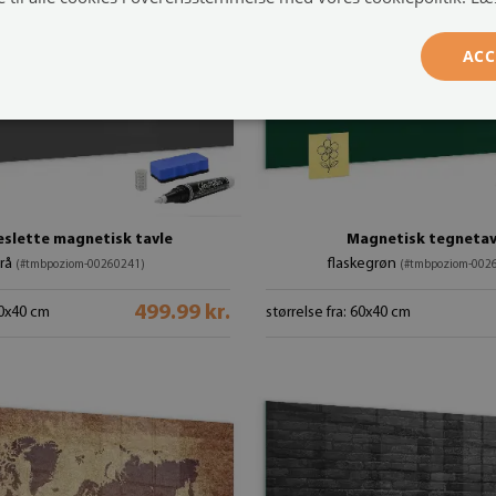
ACC
eslette magnetisk tavle
Magnetisk tegnetav
rå
flaskegrøn
(#tmbpoziom-00260241)
(#tmbpoziom-002
499.99 kr.
60x40 cm
størrelse fra: 60x40 cm