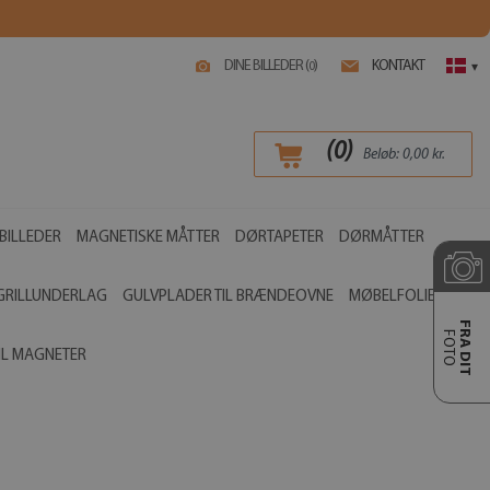
DINE BILLEDER (
)
KONTAKT
0
▾
(
0
)
Beløb:
0,00
kr.
BILLEDER
MAGNETISKE MÅTTER
DØRTAPETER
DØRMÅTTER
GRILLUNDERLAG
GULVPLADER TIL BRÆNDEOVNE
MØBELFOLIER
FRA DIT
FOTO
IL MAGNETER