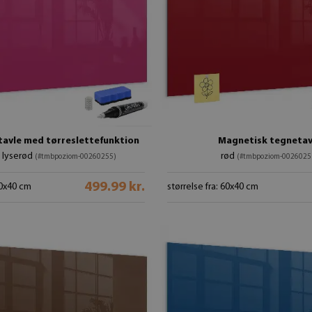
tavle med tørreslettefunktion
Magnetisk tegnetav
s lyserød
rød
(#tmbpoziom-00260255)
(#tmbpoziom-0026025
499.99 kr.
60x40 cm
størrelse fra: 60x40 cm