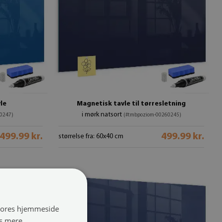
le
Magnetisk tavle til tørresletning
i mørk natsort
0247)
(#tmbpoziom-00260245)
499.99 kr.
499.99 kr.
størrelse fra: 60x40 cm
 vores hjemmeside
s mere