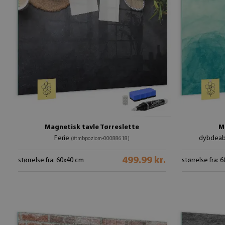
Magnetisk tavle Tørreslette
M
Ferie
dybdeab
(#tmbpoziom-00088618)
499.99 kr.
størrelse fra: 60x40 cm
størrelse fra: 