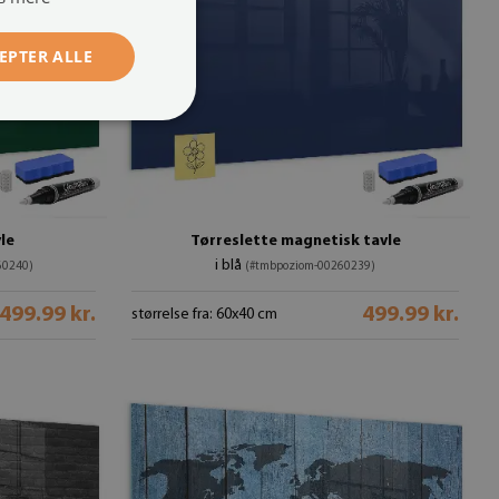
EPTER ALLE
le
Tørreslette magnetisk tavle
i blå
60240)
(#tmbpoziom-00260239)
499.99 kr.
499.99 kr.
størrelse fra: 60x40 cm