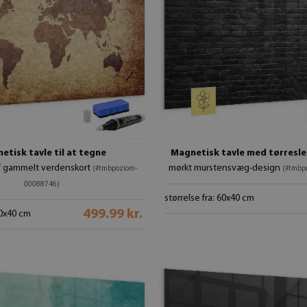
etisk tavle til at tegne
Magnetisk tavle med tørresle
f gammelt verdenskort
mørkt murstensvæg-design
(#tmbpoziom-
(#tmbp
00088746)
størrelse fra: 60x40 cm
499.99 kr.
60x40 cm