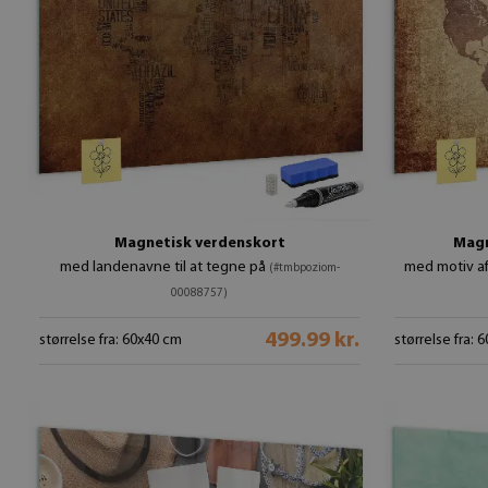
Magnetisk verdenskort
Magn
med landenavne til at tegne på
med motiv a
(#tmbpoziom-
00088757)
499.99 kr.
størrelse fra: 60x40 cm
størrelse fra: 