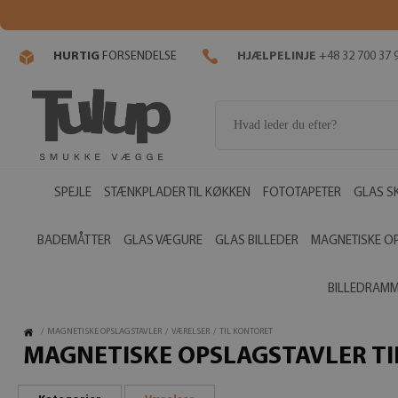
HURTIG
FORSENDELSE
HJÆLPELINJE
+48 32 700 37 
SPEJLE
STÆNKPLADER TIL KØKKEN
FOTOTAPETER
GLAS S
BADEMÅTTER
GLAS VÆGURE
GLAS BILLEDER
MAGNETISKE O
BILLEDRAM
/
MAGNETISKE OPSLAGSTAVLER
/
VÆRELSER
/
TIL KONTORET
MAGNETISKE OPSLAGSTAVLER T