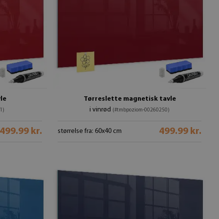
le
Tørreslette magnetisk tavle
i vinrød
1)
(#tmbpoziom-00260250)
499.99 kr.
499.99 kr.
størrelse fra: 60x40 cm