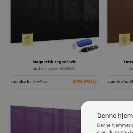
Magnetisk tegnetavle
Tørr
sort
b
(#tmbpoziom-00260249)
499.99 kr.
størrelse fra: 60x40 cm
størrelse fra: 
Denne hjem
Denne hjemmeside
giver du samtykke