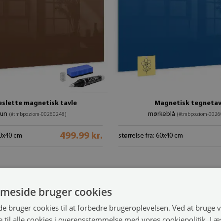
eslette magnetisk tavle
Magnetisk tegnetav
run
mørkeblå
(#tmbpoziom-00260248)
(#tmbpoziom-0026
499.99 kr.
60x40 cm
størrelse fra: 60x40 cm
meside bruger cookies
 bruger cookies til at forbedre brugeroplevelsen. Ved at bruge
 til alle cookies i overensstemmelse med vores cookiepolitik.
Læ