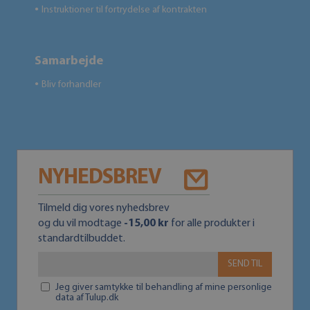
Instruktioner til fortrydelse af kontrakten
●
Samarbejde
Bliv forhandler
●
NYHEDSBREV
Tilmeld dig vores nyhedsbrev
og du vil modtage
-15,00 kr
for alle produkter i
standardtilbuddet.
SEND TIL
Jeg giver samtykke til behandling af mine personlige
data af Tulup.dk