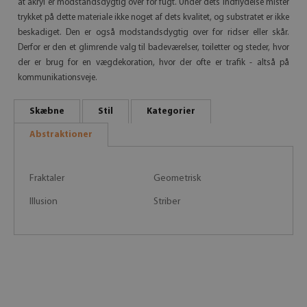
at akryl er modstandsdygtig over for fugt. Under dets indflydelse mister
trykket på dette materiale ikke noget af dets kvalitet, og substratet er ikke
beskadiget. Den er også modstandsdygtig over for ridser eller skår.
Derfor er den et glimrende valg til badeværelser, toiletter og steder, hvor
der er brug for en vægdekoration, hvor der ofte er trafik - altså på
kommunikationsveje.
Skæbne
Stil
Kategorier
Abstraktioner
Fraktaler
Geometrisk
Illusion
Striber