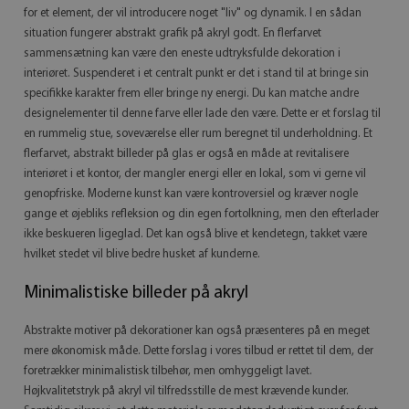
for et element, der vil introducere noget "liv" og dynamik. I en sådan
situation fungerer abstrakt grafik på akryl godt. En flerfarvet
sammensætning kan være den eneste udtryksfulde dekoration i
interiøret. Suspenderet i et centralt punkt er det i stand til at bringe sin
specifikke karakter frem eller bringe ny energi. Du kan matche andre
designelementer til denne farve eller lade den være. Dette er et forslag til
en rummelig stue, soveværelse eller rum beregnet til underholdning. Et
flerfarvet, abstrakt billeder på glas er også en måde at revitalisere
interiøret i et kontor, der mangler energi eller en lokal, som vi gerne vil
genopfriske. Moderne kunst kan være kontroversiel og kræver nogle
gange et øjebliks refleksion og din egen fortolkning, men den efterlader
ikke beskueren ligeglad. Det kan også blive et kendetegn, takket være
hvilket stedet vil blive bedre husket af kunderne.
Minimalistiske billeder på akryl
Abstrakte motiver på dekorationer kan også præsenteres på en meget
mere økonomisk måde. Dette forslag i vores tilbud er rettet til dem, der
foretrækker minimalistisk tilbehør, men omhyggeligt lavet.
Højkvalitetstryk på akryl vil tilfredsstille de mest krævende kunder.