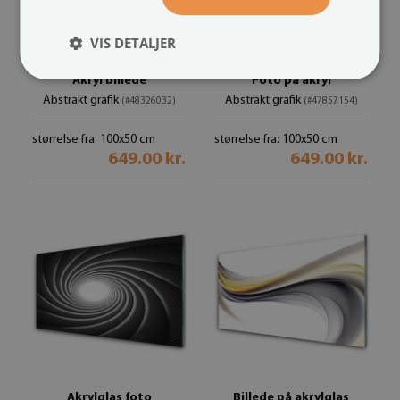
VIS DETALJER
Akryl billede
Foto på akryl
Abstrakt grafik
Abstrakt grafik
(#48326032)
(#47857154)
størrelse fra: 100x50 cm
størrelse fra: 100x50 cm
649.00 kr.
649.00 kr.
Akrylglas foto
Billede på akrylglas