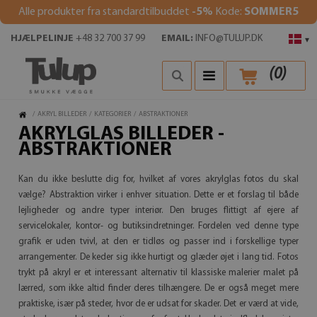
Alle produkter fra standardtilbuddet
-5%
Kode:
SOMMER5
HJÆLPELINJE
+48 32 700 37 99
EMAIL:
INFO@TULUP.DK
▾
(
0
)
/
AKRYL BILLEDER
/
KATEGORIER
/
ABSTRAKTIONER
AKRYLGLAS BILLEDER -
ABSTRAKTIONER
Kan du ikke beslutte dig for, hvilket af vores akrylglas fotos du skal
vælge? Abstraktion virker i enhver situation. Dette er et forslag til både
lejligheder og andre typer interiør. Den bruges flittigt af ejere af
servicelokaler, kontor- og butiksindretninger. Fordelen ved denne type
grafik er uden tvivl, at den er tidløs og passer ind i forskellige typer
arrangementer. De keder sig ikke hurtigt og glæder øjet i lang tid. Fotos
trykt på akryl er et interessant alternativ til klassiske malerier malet på
lærred, som ikke altid finder deres tilhængere. De er også meget mere
praktiske, især på steder, hvor de er udsat for skader. Det er værd at vide,