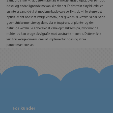
Samtidig sikrer vi, at dette materiale er modstandsdygtigt over for fugt,
ridser og andre lignende mekaniske skader. Et abstrakt akrylbilleder er
en interessant idé til et moderne badeværelse. Hvis du vil forstørre det
optisk, er det bedst at vælge et motiv, der giver en 3D-effekt. Vi har både
geometriske mønstre og dem, der er inspireret af planter og den
naturlige verden. Vi anbefaler at være opmærksom på, hvor mange
måder du kan bruge akrylgrafik med abstrakte mønstre. Dette er ikke
kun forskellige dimensioner af implementeringen og store
panoramastørrelser.
For kunder