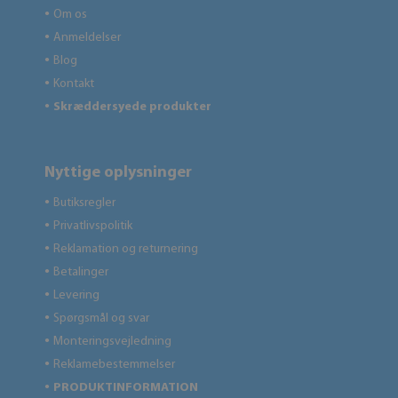
Om os
●
Anmeldelser
●
Blog
●
Kontakt
●
Skræddersyede produkter
●
Nyttige oplysninger
Butiksregler
●
Privatlivspolitik
●
Reklamation og returnering
●
Betalinger
●
Levering
●
Spørgsmål og svar
●
Monteringsvejledning
●
Reklamebestemmelser
●
PRODUKTINFORMATION
●