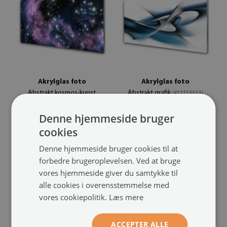
Akrylglas foto
Akrylglas foto
Abstrakt kosmos-kunst
Abstrakt grafik
(#72753553)
(#7787719)
Denne hjemmeside bruger
størrelse fra: 100x50 cm
649.00 kr.
størrelse fra: 100x50 cm
cookies
649.00 kr.
Denne hjemmeside bruger cookies til at
forbedre brugeroplevelsen. Ved at bruge
vores hjemmeside giver du samtykke til
alle cookies i overensstemmelse med
vores cookiepolitik.
Læs mere
ACCEPTER ALLE