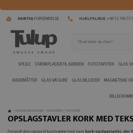
HURTIG
FORSENDELSE
HJÆLPELINJE
+48 32 700 37 
SPEJLE
STÆNKPLADER TIL KØKKEN
FOTOTAPETER
GLAS S
BADEMÅTTER
GLAS VÆGURE
GLAS BILLEDER
MAGNETISKE O
BILLEDRAM
/
OPSLAGSTAVLER KORK
/
KATEGORIER
/
TEKSTURER
OPSLAGSTAVLER KORK MED TEK
Forvandl dine vægge til kunstværker med vores
kork-opslagstavler, der