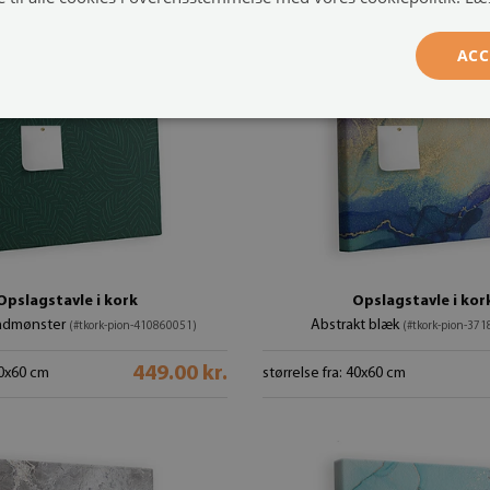
ACC
Opslagstavle i kork
Opslagstavle i kor
bladmønster
Abstrakt blæk
(#tkork-pion-410860051)
(#tkork-pion-37
449.00 kr.
40x60 cm
størrelse fra: 40x60 cm