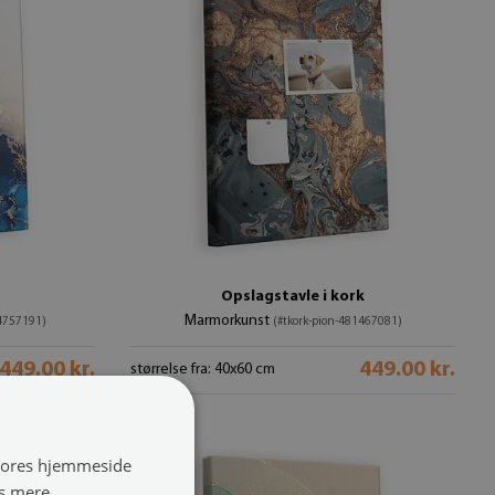
Opslagstavle i kork
Marmorkunst
34757191)
(#tkork-pion-481467081)
449.00 kr.
449.00 kr.
størrelse fra: 40x60 cm
 vores hjemmeside
s mere