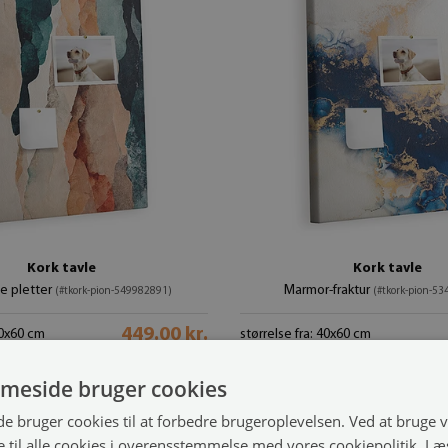
Kork tavle
Kork tavle
e pletter
Marmor-fraktur
(#tkork-pion-549982891)
(#tkork-pion-5
449.00 kr.
40x60 cm
størrelse fra: 40x60 cm
meside bruger cookies
 bruger cookies til at forbedre brugeroplevelsen. Ved at bruge
 til alle cookies i overensstemmelse med vores cookiepolitik.
Læ