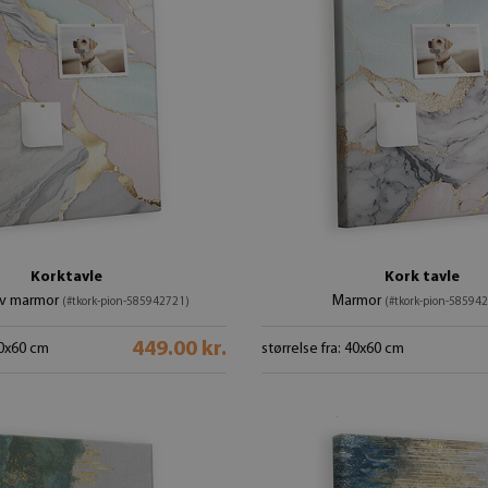
Korktavle
Kork tavle
iv marmor
Marmor
(#tkork-pion-585942721)
(#tkork-pion-58594
449.00 kr.
40x60 cm
størrelse fra: 40x60 cm