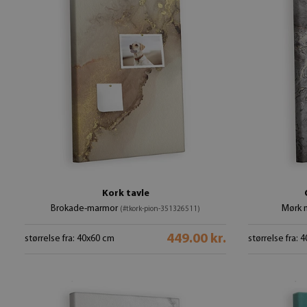
Kork tavle
Brokade-marmor
Mørk 
(#tkork-pion-351326511)
449.00 kr.
størrelse fra: 40x60 cm
størrelse fra: 