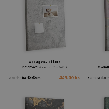
Opslagstavle i kork
Betonvæg
Dekorat
(#tkork-pion-595704221)
449.00 kr.
størrelse fra: 40x60 cm
størrelse fra: 