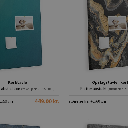
Korktavle
Opslagstavle i kor
 abstraktion
Pletter abstrakt
(#tkork-pion-302922861)
(#tkork-pion-2
449.00 kr.
40x60 cm
størrelse fra: 40x60 cm