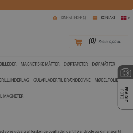
DINE BILLEDER (
)
KONTAKT
0
▾
(
0
)
Beløb:
0,00
kr.
BILLEDER
MAGNETISKE MÅTTER
DØRTAPETER
DØRMÅTTER
GRILLUNDERLAG
GULVPLADER TIL BRÆNDEOVNE
MØBELFOLIER
FRA DIT
FOTO
IL MAGNETER
med vores udvalg af forskellige overflader, der tilføjer dybde og dimension til