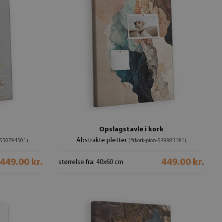
Opslagstavle i kork
Abstrakte pletter
n-550794501)
(#tkork-pion-549983191)
449.00 kr.
449.00 kr.
størrelse fra: 40x60 cm