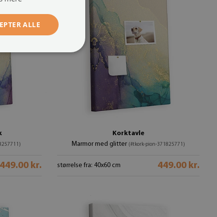
EPTER ALLE
k
Korktavle
Marmor med glitter
18257711)
(#tkork-pion-371825771)
449.00 kr.
449.00 kr.
størrelse fra: 40x60 cm