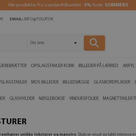
Alle produkter fra standardtilbuddet
-5%
Kode:
SOMMER5
99
EMAIL:
INFO@TULUP.DK
Det hele
KÆREBRÆTTER
OPSLAGSTAVLER KORK
BILLEDER PÅ LÆRRED
AKRYL 
PSLAGSTAVLER
MOS BILLEDER
BILLEDVÆGGE
GLASBORDPLADER
MER
GLASHYLDER
NØGLEBOKSE
VINDUESFOLIER
MAGNETTAVLER T
STURER
 fremhæver unikke teksturer og mønstre
. Skab en visuel og taktil interesse 