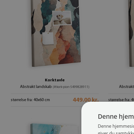
Korktavle
Abstrakt landskab
Abstrakt
(#tkork-pion-5499828911)
449.00 kr.
størrelse fra: 40x60 cm
størrelse fra: 
Denne hjem
Denne hjemmeside
giver du samtykke