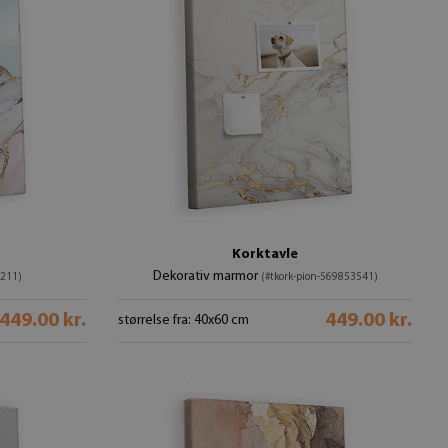
Korktavle
Dekorativ marmor
2211)
(#tkork-pion-569853541)
449.00 kr.
449.00 kr.
størrelse fra: 40x60 cm