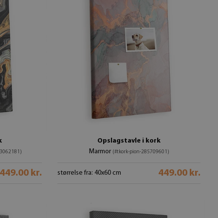
k
Opslagstavle i kork
Marmor
93062181)
(#tkork-pion-285709601)
449.00 kr.
449.00 kr.
størrelse fra: 40x60 cm