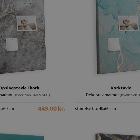
Opslagstavle i kork
Korktavle
marmor
Dekorativ marmor
(#tkork-pion-341092401)
(#tkork-pion
449.00 kr.
40x60 cm
størrelse fra: 40x60 cm