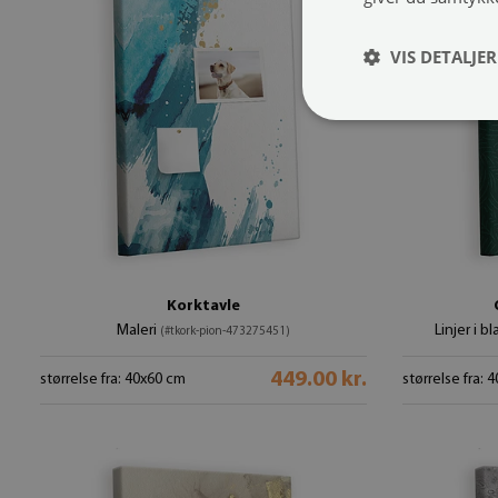
VIS DETALJER
Korktavle
Maleri
Linjer i 
(#tkork-pion-473275451)
449.00 kr.
størrelse fra: 40x60 cm
størrelse fra: 