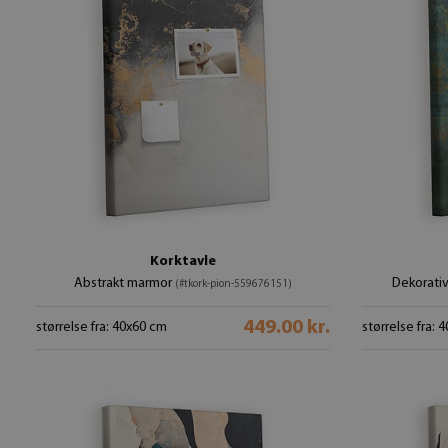
Korktavle
Abstrakt marmor
Dekorati
(#tkork-pion-559676151)
449.00 kr.
størrelse fra: 40x60 cm
størrelse fra: 