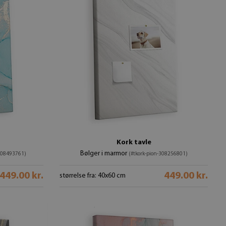
Kork tavle
Bølger i marmor
-308493761)
(#tkork-pion-308256801)
449.00 kr.
449.00 kr.
størrelse fra: 40x60 cm