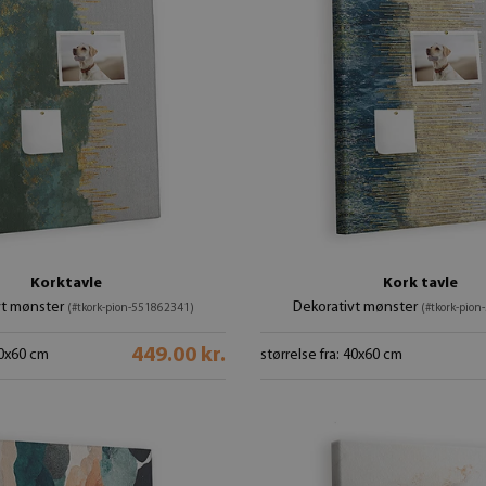
Korktavle
Kork tavle
vt mønster
Dekorativt mønster
(#tkork-pion-551862341)
(#tkork-pio
449.00 kr.
40x60 cm
størrelse fra: 40x60 cm