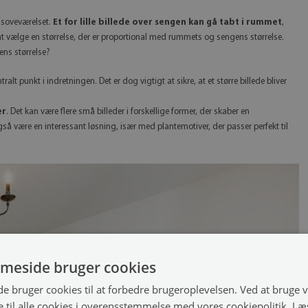
f soveværelset.
Et for lille billede over sengen kan gå tabt i rummet
,
t at vælge en størrelse, der er proportional med rummets og sengens størrelse.
ns størrelse?
entralt punkt i indretningen. Det er dog vigtigt at sikre, at et større billede bliver
er
. Det kan være flere små billeder i forskellige former, der skaber en
så være en interessant løsning, især med plantemotiver, der passer perfekt til
meside bruger cookies
 bruger cookies til at forbedre brugeroplevelsen. Ved at bruge
 til alle cookies i overensstemmelse med vores cookiepolitik.
Læ