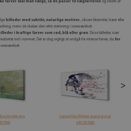
lke farver skal man vælge, så de passer til vægfarverne
og resten af
ælge
billeder med subtile, naturlige motiver
, såsom blomster, træer eller
ladning, mens de skaber den rette stemning i soveværelset.
illeder i kraftige farver som rød, blå eller grøn
. Disse billeder, især
kreativitet ind i rummet. Det er dog vigtigt at undgå for intense farver, da
for
 soveværelset.
>
d Kunstmalet eng
Lærred foto Billede mand ansigt
00 DKK
449.00 DKK