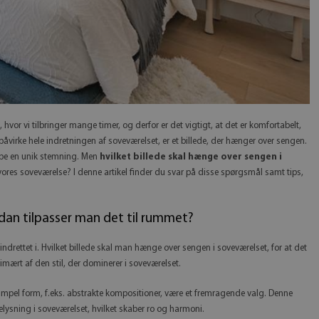
hvor vi tilbringer mange timer, og derfor er det vigtigt, at det er komfortabelt,
åvirke hele indretningen af soveværelset, er et billede, der hænger over sengen.
abe en unik stemning. Men
hvilket billede skal hænge over sengen i
il vores soveværelse? I denne artikel finder du svar på disse spørgsmål samt tips,
rdan tilpasser man det til rummet?
er indrettet i. Hvilket billede skal man hænge over sengen i soveværelset, for at det
mært af den stil, der dominerer i soveværelset.
mpel form, f.eks. abstrakte kompositioner, være et fremragende valg. Denne
ysning i soveværelset, hvilket skaber ro og harmoni.