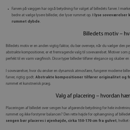
Farven på væggen har også betydning for valget af billedets farver. I mørke
bedre at vælge lysere billeder, der lyser rummet op.
I lyse soveværelser
rummet dybde
.
Billedets motiv – h
Billedets motiv er en anden vigtig faktor, du bør overveje, når du vælger den perf
abstrakte kompositioner, er et fremragende valg til soveværelset. Motiver som 
perfekt til en varm vægfinish. Disse typer billeder tilfører elegance og skaber
I soveværelser, hvor du ønsker en dynamisk atmosfære, fungerer moderne bille
farver, rigtig godt.
Abstrakte kompositioner tilfører originalitet og f
rummet et kunstnerisk præg.
Valg af placering – hvordan hæ
Placeringen af billedet over sengen har afgørende betydning for hele indretni
rummet og ikke forstyrrer balancen? Den rette højde for ophængning af billedet 
sengen bør placeres i øjenhøjde, cirka 150-170 cm fra gulvet
, hvilket