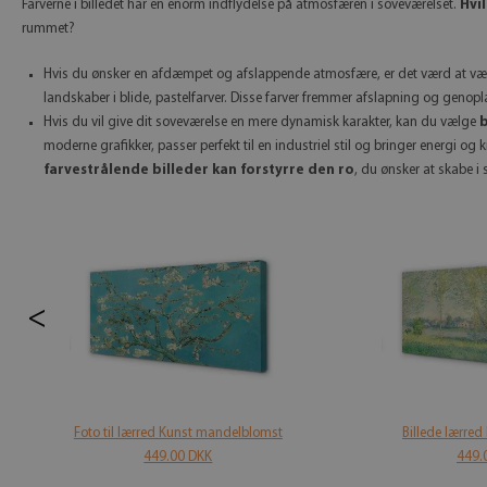
Farverne i billedet har en enorm indflydelse på atmosfæren i soveværelset.
Hvi
rummet?
Hvis du ønsker en afdæmpet og afslappende atmosfære, er det værd at v
landskaber i blide, pastelfarver. Disse farver fremmer afslapning og genop
Hvis du vil give dit soveværelse en mere dynamisk karakter, kan du vælge
b
moderne grafikker, passer perfekt til en industriel stil og bringer energi og 
farvestrålende billeder kan forstyrre den ro
, du ønsker at skabe i
<
Foto til lærred Kunst mandelblomst
Billede lærre
449.00 DKK
449.