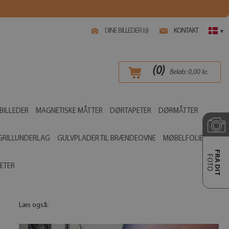
DINE BILLEDER (
)
KONTAKT
0
▾
(
0
)
Beløb:
0,00
kr.
BILLEDER
MAGNETISKE MÅTTER
DØRTAPETER
DØRMÅTTER
GRILLUNDERLAG
GULVPLADER TIL BRÆNDEOVNE
MØBELFOLIER
FRA DIT
FOTO
ETER
Læs også: