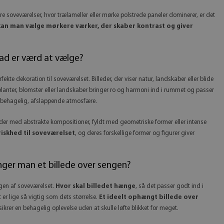
re soveværelser, hvor trælameller eller mørke polstrede paneler dominerer, er det
 kan man vælge mørkere værker, der skaber kontrast og giver
vad er værd at vælge?
ekte dekoration til soveværelset. Billeder, der viser natur, landskaber eller blide
planter, blomster eller landskaber bringer ro og harmoni ind i rummet og passer
 en behagelig, afslappende atmosfære.
der med abstrakte kompositioner, fyldt med geometriske former eller intense
riskhed til soveværelset
, og deres forskellige former og figurer giver
nger man et billede over sengen?
ngen af soveværelset.
Hvor skal billedet hænge
, så det passer godt ind i
er lige så vigtig som dets størrelse.
Et ideelt ophængt billede over
 sikrer en behagelig oplevelse uden at skulle løfte blikket for meget.