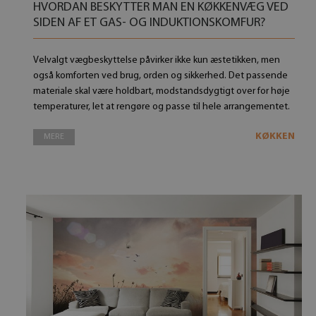
HVORDAN BESKYTTER MAN EN KØKKENVÆG VED
SIDEN AF ​​ET GAS- OG INDUKTIONSKOMFUR?
Velvalgt vægbeskyttelse påvirker ikke kun æstetikken, men
også komforten ved brug, orden og sikkerhed. Det passende
materiale skal være holdbart, modstandsdygtigt over for høje
temperaturer, let at rengøre og passe til hele arrangementet.
KØKKEN
MERE
Foto på lærred Lavendelmark Eng Solnedgang
Lærred foto Lake Pon
449.00 DKK
449.00 DK