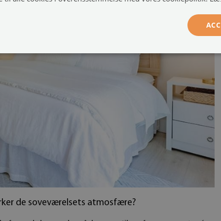
ACC
virker de soveværelsets atmosfære?