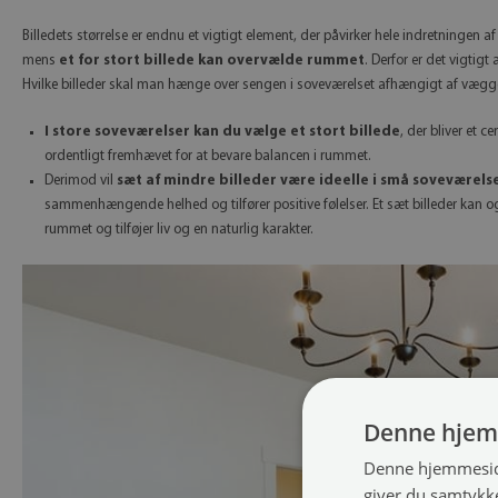
Billedets størrelse er endnu et vigtigt element, der påvirker hele indretningen a
mens
et for stort billede kan overvælde rummet
. Derfor er det vigtig
Hvilke billeder skal man hænge over sengen i soveværelset afhængigt af vægge
I store soveværelser kan du vælge et stort billede
, der bliver et c
ordentligt fremhævet for at bevare balancen i rummet.
Derimod vil
sæt af mindre billeder være ideelle i små soveværels
sammenhængende helhed og tilfører positive følelser. Et sæt billeder kan og
rummet og tilføjer liv og en naturlig karakter.
Denne hjem
Denne hjemmeside
giver du samtykke