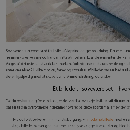
Soveværelset er vores sted for hvile, afslapning og genopladning. Det er et rum, 
fremmer vores velvære og har den rette atmosfære. Et af de elementer, der kan p
Valget af det rette kunstværk kan markant forbedre rummets udseende og sk
soveværelset
? Hvilke motiver, farver og størrelser af billedet passer bedst t
der vil hjælpe dig med at skabe den drømmeindretning, du ønsker.
Et billede til soveværelset – hvo
Før du beslutter dig for et billede, er det værd at overveje, hvilken stil dit rum 
passer til den overordnede indretning? Svaret på dette spørgsmål afhænger pri
Hvis du foretrækker en minimalistisk tilgang, vil
moderne billeder
med en si
slags billeder passer godt sammen med lyse vægge, træpaneler og blød bel