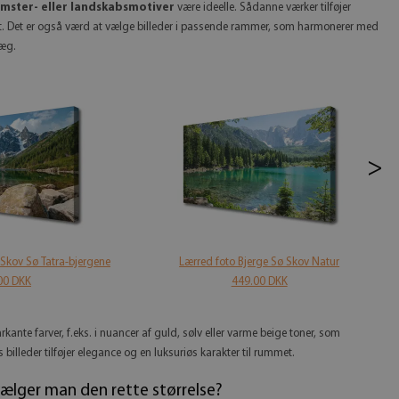
omster- eller landskabsmotiver
være ideelle. Sådanne værker tilføjer
. Det er også værd at vælge billeder i passende rammer, som harmonerer med
væg.
>
 Skov Sø Tatra-bjergene
Lærred foto Bjerge Sø Skov Natur
00 DKK
449.00 DKK
ante farver, f.eks. i nuancer af guld, sølv eller varme beige toner, som
s billeder tilføjer elegance og en luksuriøs karakter til rummet.
vælger man den rette størrelse?