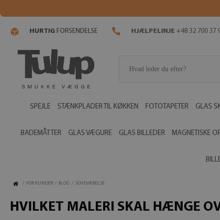
HURTIG
FORSENDELSE
HJÆLPELINJE
+48 32 700 37 
SPEJLE
STÆNKPLADER TIL KØKKEN
FOTOTAPETER
GLAS S
BADEMÅTTER
GLAS VÆGURE
GLAS BILLEDER
MAGNETISKE O
BIL
/
FOR KUNDER
/
BLOG
/
SOVEVÆRELSE
HVILKET MALERI SKAL HÆNGE OV