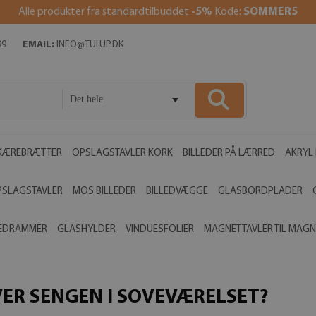
Alle produkter fra standardtilbuddet
-5%
Kode:
SOMMER5
99
EMAIL:
INFO@TULUP.DK
Det hele
KÆREBRÆTTER
OPSLAGSTAVLER KORK
BILLEDER PÅ LÆRRED
AKRYL 
PSLAGSTAVLER
MOS BILLEDER
BILLEDVÆGGE
GLASBORDPLADER
LEDRAMMER
GLASHYLDER
VINDUESFOLIER
MAGNETTAVLER TIL MAGN
ER SENGEN I SOVEVÆRELSET?