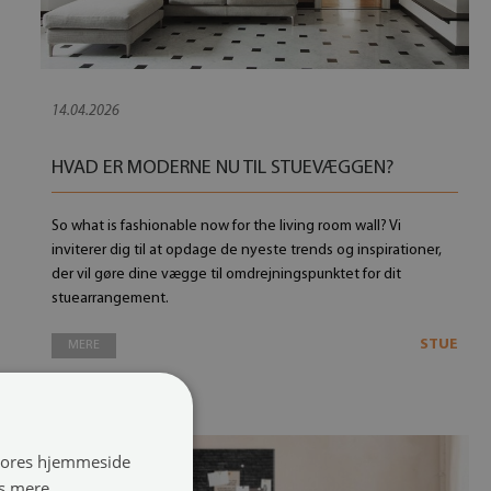
14.04.2026
HVAD ER MODERNE NU TIL STUEVÆGGEN?
So what is fashionable now for the living room wall? Vi
inviterer dig til at opdage de nyeste trends og inspirationer,
der vil gøre dine vægge til omdrejningspunktet for dit
stuearrangement.
STUE
MERE
 vores hjemmeside
s mere