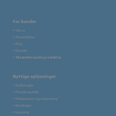
For kunder
Om os
●
Anmeldelser
●
Blog
●
Kontakt
●
Skræddersyede produkter
●
Nyttige oplysninger
Butiksregler
●
Privatlivspolitik
●
Reklamation og returnering
●
Betalinger
●
Levering
●