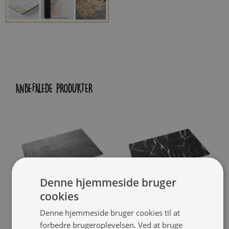
ANBEFALEDE PRODUKTER
Denne hjemmeside bruger
cookies
Denne hjemmeside bruger cookies til at
Dørmåtte
Indendørs dørmåtte
forbedre brugeroplevelsen. Ved at bruge
Beton
Sort marmor
(#ww-88079)
(#ww-13336)