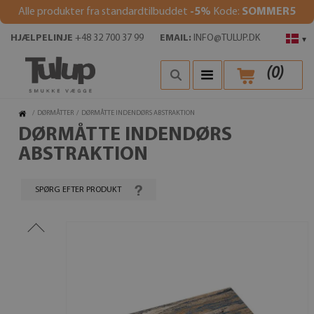
Alle produkter fra standardtilbuddet
-5%
Kode:
SOMMER5
HJÆLPELINJE
+48 32 700 37 99
EMAIL:
INFO@TULUP.DK
▾
(
0
)
/
DØRMÅTTER
/
DØRMÅTTE INDENDØRS ABSTRAKTION
DØRMÅTTE INDENDØRS
ABSTRAKTION
SPØRG EFTER PRODUKT