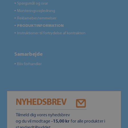
Spørgsmål og svar
●
Monteringsvejledning
●
Reklamebestemmelser
●
PRODUKTINFORMATION
●
Instruktioner til fortrydelse af kontrakten
●
Samarbejde
Bliv forhandler
●
NYHEDSBREV
Tilmeld dig vores nyhedsbrev
og du vil modtage
-15,00 kr
for alle produkter i
standardtilbuddet.