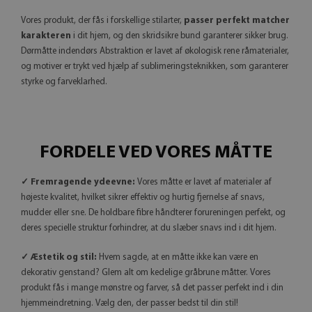
Vores produkt, der fås i forskellige stilarter,
passer perfekt matcher
karakteren
i dit hjem, og den skridsikre bund garanterer sikker brug.
Dørmåtte indendørs Abstraktion er lavet af økologisk rene råmaterialer,
og motiver er trykt ved hjælp af sublimeringsteknikken, som garanterer
styrke og farveklarhed.
FORDELE VED VORES MÅTTE
✓ Fremragende ydeevne:
Vores måtte er lavet af materialer af
højeste kvalitet, hvilket sikrer effektiv og hurtig fjernelse af snavs,
mudder eller sne. De holdbare fibre håndterer forureningen perfekt, og
deres specielle struktur forhindrer, at du slæber snavs ind i dit hjem.
✓ Æstetik og stil:
Hvem sagde, at en måtte ikke kan være en
dekorativ genstand? Glem alt om kedelige gråbrune måtter. Vores
produkt fås i mange mønstre og farver, så det passer perfekt ind i din
hjemmeindretning. Vælg den, der passer bedst til din stil!