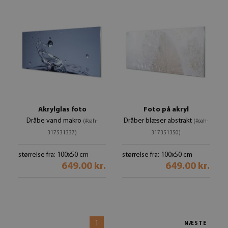
Akrylglas foto
Foto på akryl
Dråbe vand makro
Dråber blæser abstrakt
(#oah-
(#oah-
317531337)
317351350)
størrelse fra: 100x50 cm
størrelse fra: 100x50 cm
649.00 kr.
649.00 kr.
1
NÆSTE