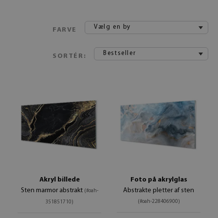
Vælg en by
FARVE
Bestseller
SORTÉR:
Akryl billede
Foto på akrylglas
Sten marmor abstrakt
Abstrakte pletter af sten
(#oah-
(#oah-228406900)
351851710)