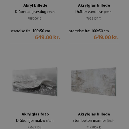
Akryl billede
Akrylglas billede
Dråber af græsdug
Dråber vand træ
(#oah-
(#oah-
78820612)
76551314)
størrelse fra: 100x50 cm
størrelse fra: 100x50 cm
649.00 kr.
649.00 kr.
Akrylglas foto
Akrylglas billede
Dråber fjer makro
Sten beton marmor
(#oah-
(#oah-
75689108)
71798571)