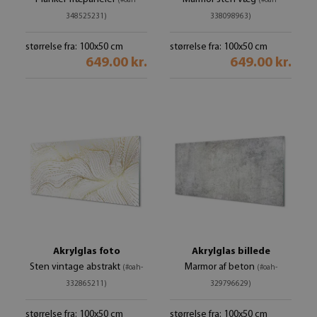
(#oah-
(#oah-
348525231)
338098963)
størrelse fra: 100x50 cm
størrelse fra: 100x50 cm
649.00 kr.
649.00 kr.
Akrylglas foto
Akrylglas billede
Sten vintage abstrakt
Marmor af beton
(#oah-
(#oah-
332865211)
329796629)
størrelse fra: 100x50 cm
størrelse fra: 100x50 cm