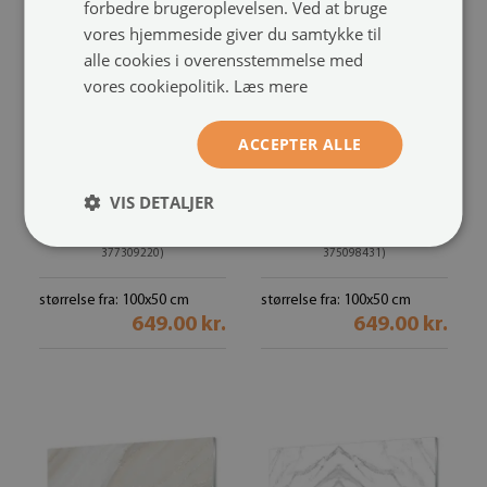
forbedre brugeroplevelsen. Ved at bruge
vores hjemmeside giver du samtykke til
alle cookies i overensstemmelse med
vores cookiepolitik.
Læs mere
ACCEPTER ALLE
VIS DETALJER
Akryl billede
Foto på akrylglas
Dråbe vand blad
Marmor af beton
(#oah-
(#oah-
377309220)
375098431)
størrelse fra: 100x50 cm
størrelse fra: 100x50 cm
649.00 kr.
649.00 kr.