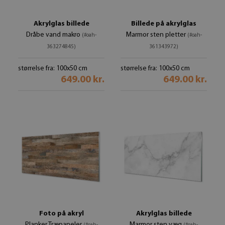
Akrylglas billede
Billede på akrylglas
Dråbe vand makro
Marmor sten pletter
(#oah-
(#oah-
363274845)
361343972)
størrelse fra: 100x50 cm
størrelse fra: 100x50 cm
649.00 kr.
649.00 kr.
Foto på akryl
Akrylglas billede
Planker Træpaneler
Marmor sten væg