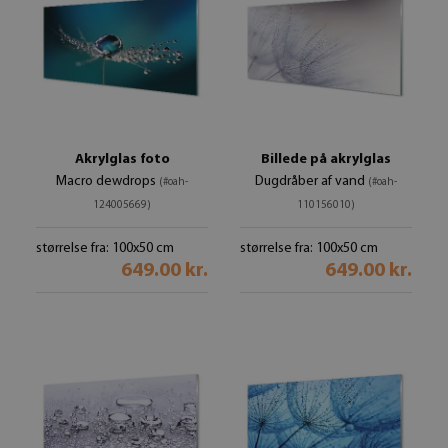
Akrylglas foto
Billede på akrylglas
Macro dewdrops
Dugdråber af vand
(#oah-
(#oah-
124005669)
110156010)
størrelse fra: 100x50 cm
størrelse fra: 100x50 cm
649.00 kr.
649.00 kr.