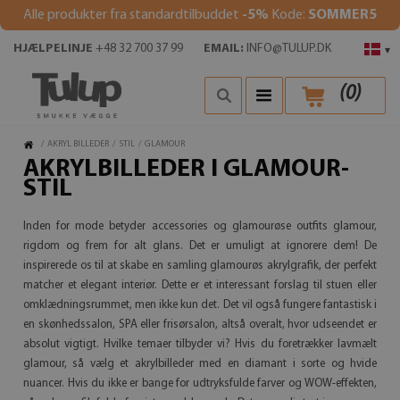
Alle produkter fra standardtilbuddet
-5%
Kode:
SOMMER5
HJÆLPELINJE
+48 32 700 37 99
EMAIL:
INFO@TULUP.DK
▾
(
0
)
/
AKRYL BILLEDER
/
STIL
/
GLAMOUR
AKRYLBILLEDER I GLAMOUR-
STIL
Inden for mode betyder accessories og glamourøse outfits glamour,
rigdom og frem for alt glans. Det er umuligt at ignorere dem! De
inspirerede os til at skabe en samling glamourøs akrylgrafik, der perfekt
matcher et elegant interiør. Dette er et interessant forslag til stuen eller
omklædningsrummet, men ikke kun det. Det vil også fungere fantastisk i
en skønhedssalon, SPA eller frisørsalon, altså overalt, hvor udseendet er
absolut vigtigt. Hvilke temaer tilbyder vi? Hvis du foretrækker lavmælt
glamour, så vælg et akrylbilleder med en diamant i sorte og hvide
nuancer. Hvis du ikke er bange for udtryksfulde farver og WOW-effekten,