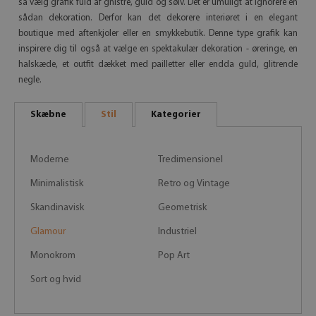
så vælg grafik fuld af gnistre, guld og sølv. Det er umuligt at ignorere en
sådan dekoration. Derfor kan det dekorere interiøret i en elegant
boutique med aftenkjoler eller en smykkebutik. Denne type grafik kan
inspirere dig til også at vælge en spektakulær dekoration - øreringe, en
halskæde, et outfit dækket med pailletter eller endda guld, glitrende
negle.
Skæbne
Stil
Kategorier
Moderne
Tredimensionel
Minimalistisk
Retro og Vintage
Skandinavisk
Geometrisk
Glamour
Industriel
Monokrom
Pop Art
Sort og hvid