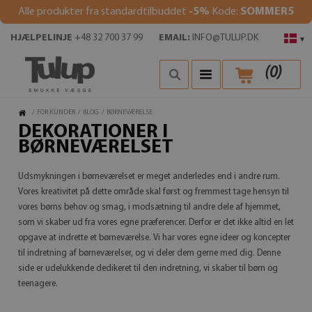
Alle produkter fra standardtilbuddet
-5%
Kode:
SOMMER5
HJÆLPELINJE
+48 32 700 37 99
EMAIL:
INFO@TULUP.DK
▾
(
0
)
/
FOR KUNDER
/
BLOG
/
BØRNEVÆRELSE
DEKORATIONER I
BØRNEVÆRELSET
Udsmykningen i børneværelset er meget anderledes end i andre rum.
Vores kreativitet på dette område skal først og fremmest tage hensyn til
vores børns behov og smag, i modsætning til andre dele af hjemmet,
som vi skaber ud fra vores egne præferencer. Derfor er det ikke altid en let
opgave at indrette et børneværelse. Vi har vores egne ideer og koncepter
til indretning af børneværelser, og vi deler dem gerne med dig. Denne
side er udelukkende dedikeret til den indretning, vi skaber til børn og
teenagere.