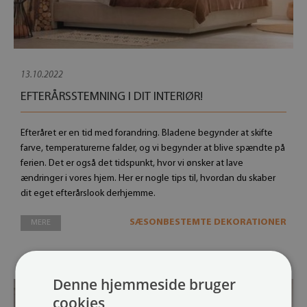
13.10.2022
EFTERÅRSSTEMNING I DIT INTERIØR!
Efteråret er en tid med forandring. Bladene begynder at skifte
farve, temperaturerne falder, og vi begynder at blive spændte på
ferien. Det er også det tidspunkt, hvor vi ønsker at lave
ændringer i vores hjem. Her er nogle tips til, hvordan du skaber
dit eget efterårslook derhjemme.
SÆSONBESTEMTE DEKORATIONER
MERE
Denne hjemmeside bruger
cookies