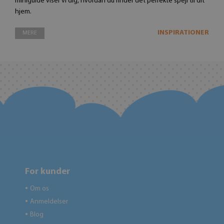
miniguide viser vi dig, hvordan du finder det perfekte spejl til dit
hjem.
INSPIRATIONER
MERE
For kunder
Om os
●
Anmeldelser
●
Blog
●