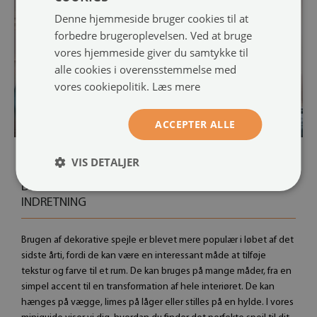
Denne hjemmeside bruger cookies til at
forbedre brugeroplevelsen. Ved at bruge
vores hjemmeside giver du samtykke til
alle cookies i overensstemmelse med
vores cookiepolitik.
Læs mere
ACCEPTER ALLE
VIS DETALJER
13.09.2022
DEKORATIVE SPEJLE PÅ VÆGGEN - IMPONERENDE
INDRETNING
Brugen af ​​dekorative spejle er blevet mere populær i løbet af det
sidste årti, fordi de kan være en interessant måde at tilføje
tekstur og farve til et rum. De kan bruges på mange måder, fra en
simpel accent til en transformation af hele interiøret. De kan
hænges på vægge, limes på låger eller stilles på en hylde. I vores