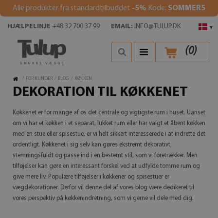
Alle produkter fra standardtilbuddet
-5%
Kode:
SOMMER5
HJÆLPELINJE
+48 32 700 37 99
EMAIL:
INFO@TULUP.DK
▾
(
0
)
/
FOR KUNDER
/
BLOG
/
KØKKEN
DEKORATION TIL KØKKENET
Køkkenet er for mange af os det centrale og vigtigste rum i huset. Uanset
om vi har et køkken i et separat, lukket rum eller har valgt et åbent køkken
med en stue eller spisestue, er vi helt sikkert interesserede i at indrette det
ordentligt. Køkkenet i sig selv kan gøres ekstremt dekorativt,
stemningsfuldt og passe ind i en bestemt stil, som vi foretrækker. Men
tilføjelser kan gøre en interessant forskel ved at udfylde tomme rum og
give mere liv. Populære tilføjelser i køkkener og spisestuer er
vægdekorationer. Derfor vil denne del af vores blog være dedikeret til
vores perspektiv på køkkenindretning, som vi gerne vil dele med dig.