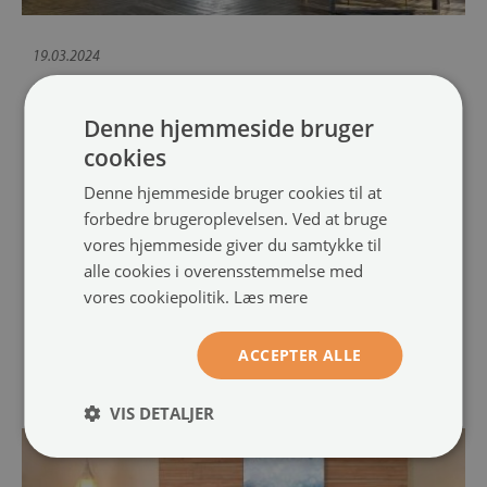
19.03.2024
BILLEDER TIL KØKKEN OG SPISESTUE - LÆKKER
INSPIRATION TIL VÆGDEKORATIONER
Denne hjemmeside bruger
cookies
Hjemmets hjerte fortjener mere end bare funktionelt design; det
Denne hjemmeside bruger cookies til at
kræver en knivspids personlighed, et strejf af kreativitet og en
forbedre brugeroplevelsen. Ved at bruge
generøs portion stil. Køkkener og spisestuer, epicentre for
vores hjemmeside giver du samtykke til
kulinariske kreationer og sociale sammenkomster, bør ikke kun
alle cookies i overensstemmelse med
afspejle funktionalitet, men også varme og personlighed hos
dem, der bor der.
vores cookiepolitik.
Læs mere
KØKKEN
MERE
ACCEPTER ALLE
VIS DETALJER