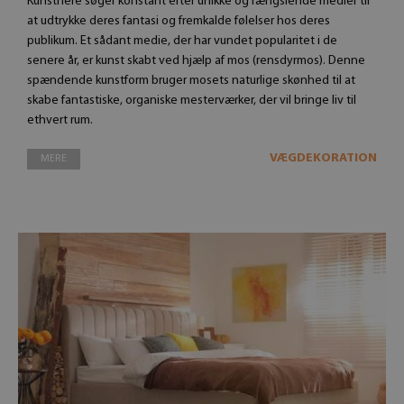
Kunstnere søger konstant efter unikke og fængslende medier til
at udtrykke deres fantasi og fremkalde følelser hos deres
publikum. Et sådant medie, der har vundet popularitet i de
senere år, er kunst skabt ved hjælp af mos (rensdyrmos). Denne
spændende kunstform bruger mosets naturlige skønhed til at
skabe fantastiske, organiske mesterværker, der vil bringe liv til
ethvert rum.
VÆGDEKORATION
MERE