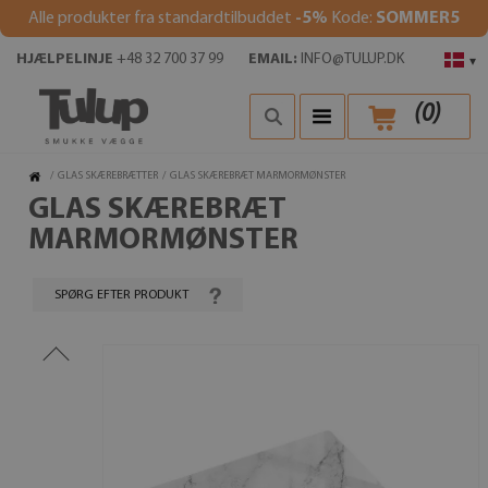
Alle produkter fra standardtilbuddet
-5%
Kode:
SOMMER5
HJÆLPELINJE
+48 32 700 37 99
EMAIL:
INFO@TULUP.DK
▾
(
0
)
/
GLAS SKÆREBRÆTTER
/
GLAS SKÆREBRÆT MARMORMØNSTER
GLAS SKÆREBRÆT
MARMORMØNSTER
SPØRG EFTER PRODUKT