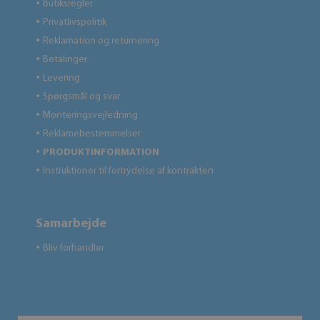
Butiksregler
●
Privatlivspolitik
●
Reklamation og returnering
●
Betalinger
●
Levering
●
Spørgsmål og svar
●
Monteringsvejledning
●
Reklamebestemmelser
●
PRODUKTINFORMATION
●
Instruktioner til fortrydelse af kontrakten
●
Samarbejde
Bliv forhandler
●