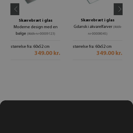
Skærebræt i glas
Skærebræt i glas
Gdansk i akvarelfarver
Moderne design med en
(#ddk-
bølge
(#ddk-nr-00009123)
nr-00008045)
størrelse fra: 60x52 cm
størrelse fra: 60x52 cm
349.00 kr.
349.00 kr.