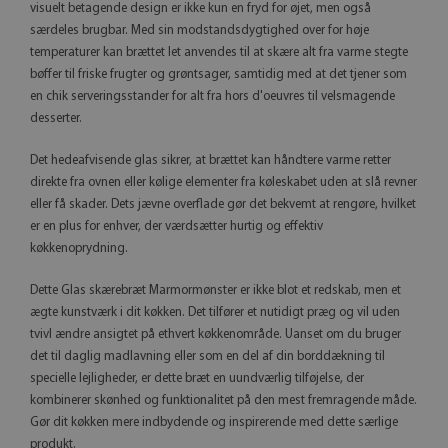
visuelt betagende design er ikke kun en fryd for øjet, men også
særdeles brugbar. Med sin modstandsdygtighed over for høje
temperaturer kan brættet let anvendes til at skære alt fra varme stegte
bøffer til friske frugter og grøntsager, samtidig med at det tjener som
en chik serveringsstander for alt fra hors d'oeuvres til velsmagende
desserter.
Det hedeafvisende glas sikrer, at brættet kan håndtere varme retter
direkte fra ovnen eller kølige elementer fra køleskabet uden at slå revner
eller få skader. Dets jævne overflade gør det bekvemt at rengøre, hvilket
er en plus for enhver, der værdsætter hurtig og effektiv
køkkenoprydning.
Dette Glas skærebræt Marmormønster er ikke blot et redskab, men et
ægte kunstværk i dit køkken. Det tilfører et nutidigt præg og vil uden
tvivl ændre ansigtet på ethvert køkkenområde. Uanset om du bruger
det til daglig madlavning eller som en del af din borddækning til
specielle lejligheder, er dette bræt en uundværlig tilføjelse, der
kombinerer skønhed og funktionalitet på den mest fremragende måde.
Gør dit køkken mere indbydende og inspirerende med dette særlige
produkt.